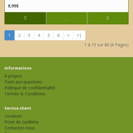
9,99$
1
2
3
4
5
6
>
>|
1 à 15 sur 80 (6 Pages)
Informations
À propos
Foire aux questions
Politique de confidentialité
Termes & Conditions
Service client
Livraison
Point de cueillette
Contactez-nous