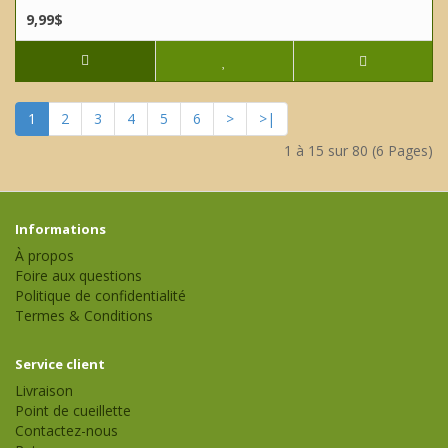
9,99$
1
2
3
4
5
6
>
>|
1 à 15 sur 80 (6 Pages)
Informations
À propos
Foire aux questions
Politique de confidentialité
Termes & Conditions
Service client
Livraison
Point de cueillette
Contactez-nous