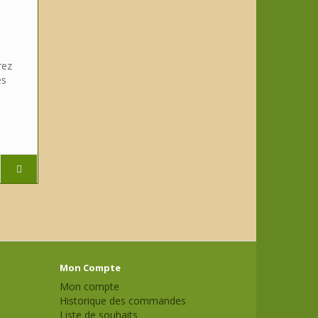
rez
es
Mon Compte
Mon compte
Historique des commandes
Liste de souhaits