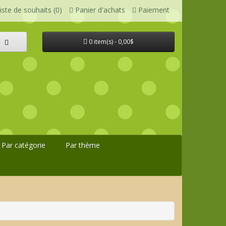
iste de souhaits (0)
Panier d'achats
Paiement
0 item(s) - 0,00$
Par catégorie
Par thème