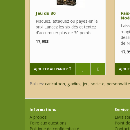
Jeu du 30
Fais
Noë
Risquez, attaquez ou payez-en le
Lais
prix! Lancez les six dés et tentez
magi
d'accumuler plus de 30 points..
dess
17,99$
de No
17,9
AJOUTER AU PANIER
AJOUT
Balises:
caricatoon
,
gladius
,
jeu
,
societe
,
personnalite
Informations
Service 
À propos
Livraiso
Foire aux questions
Point de
Politique de confidentialité
Contact