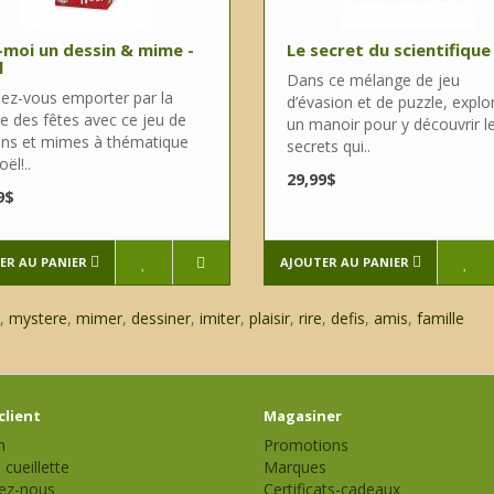
-moi un dessin & mime -
Le secret du scientifique
l
Dans ce mélange de jeu
sez-vous emporter par la
d’évasion et de puzzle, explo
e des fêtes avec ce jeu de
un manoir pour y découvrir l
ins et mimes à thématique
secrets qui..
ël!..
29,99$
9$
ER AU PANIER
AJOUTER AU PANIER
,
mystere
,
mimer
,
dessiner
,
imiter
,
plaisir
,
rire
,
defis
,
amis
,
famille
client
Magasiner
n
Promotions
 cueillette
Marques
ez-nous
Certificats-cadeaux