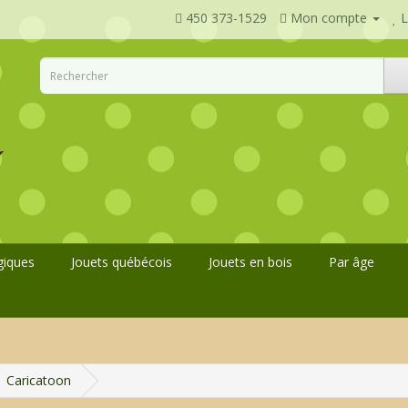
450 373-1529
Mon compte
L
giques
Jouets québécois
Jouets en bois
Par âge
Caricatoon