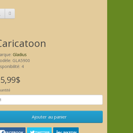
Caricatoon
arque:
Gladius
odèle: GLA5900
sponibilité: 4
5,99$
antité
Ajouter au panier
FACEBOOK
TWITTER
LINKEDIN