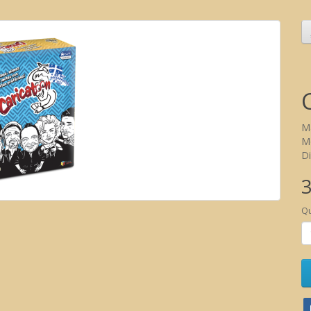
M
M
Di
3
Qu