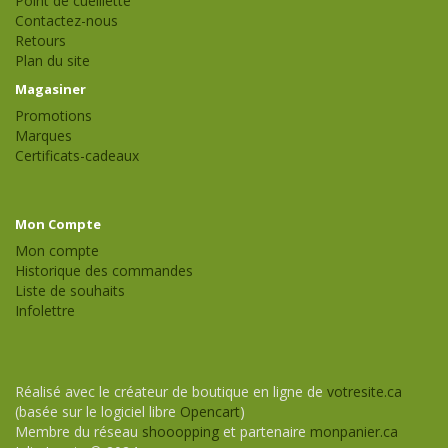
Point de cueillette
Contactez-nous
Retours
Plan du site
Magasiner
Promotions
Marques
Certificats-cadeaux
Mon Compte
Mon compte
Historique des commandes
Liste de souhaits
Infolettre
Réalisé avec le créateur de boutique en ligne de
votresite.ca
(basée sur le logiciel libre
Opencart
)
Membre du réseau
shooopping
et partenaire
monpanier.ca