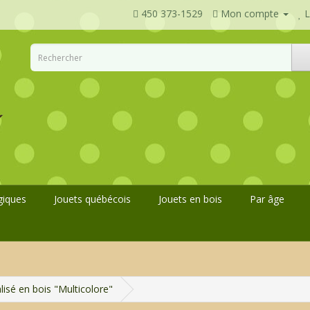
450 373-1529
Mon compte
L
giques
Jouets québécois
Jouets en bois
Par âge
lisé en bois "Multicolore"