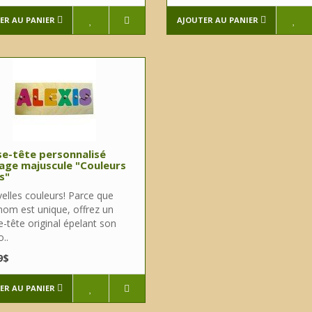
ER AU PANIER
AJOUTER AU PANIER
e-tête personnalisé
age majuscule "Couleurs
s"
elles couleurs! Parce que
nom est unique, offrez un
-tête original épelant son
..
9$
ER AU PANIER