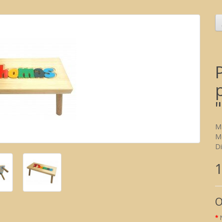
M
M
Di
1
O