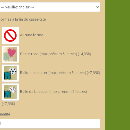
Formes à la fin du casse-tête
Aucune forme
Coeur rose (max prénom 5 lettres) (+4,99$)
Ballon de soccer (max prénom 5 lettres) (+7,99$)
Balle de baseball (max prénom 5 lettres)
(+7,99$)
antité