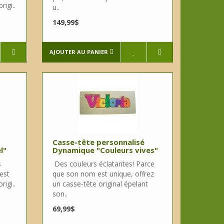
rigi..
u..
149,99$
AJOUTER AU PANIER
Casse-tête personnalisé
l"
Dynamique "Couleurs vives"
s
Des couleurs éclatantes! Parce
est
que son nom est unique, offrez
rigi..
un casse-tête original épelant
son..
69,99$