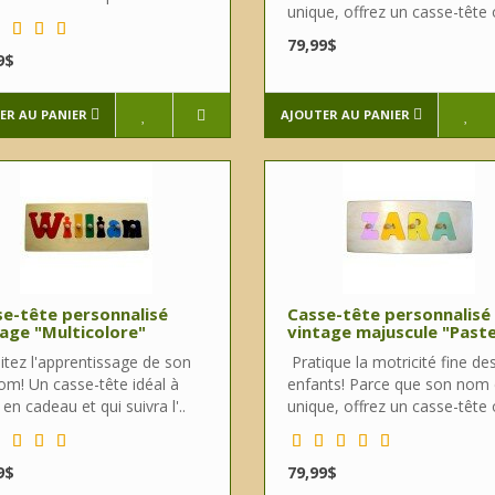
unique, offrez un casse-tête o
79,99$
9$
ER AU PANIER
AJOUTER AU PANIER
e-tête personnalisé
Casse-tête personnalisé
age "Multicolore"
vintage majuscule "Paste
itez l'apprentissage de son
Pratique la motricité fine de
om! Un casse-tête idéal à
enfants! Parce que son nom 
r en cadeau et qui suivra l'..
unique, offrez un casse-tête o
9$
79,99$