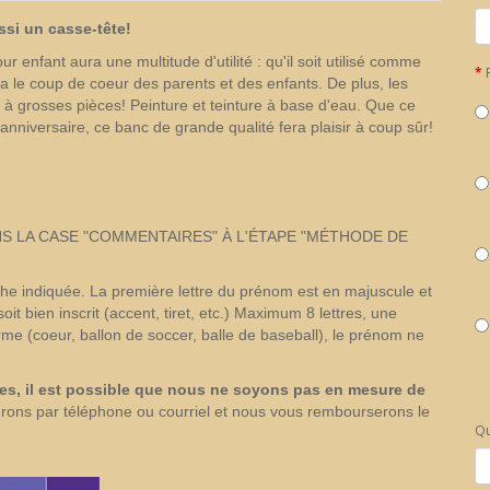
ssi un casse-tête
!
r enfant aura une multitude d'utilité : qu'il soit utilisé comme
a le coup de coeur des parents et des enfants. De plus, les
 à grosses pièces! Peinture et teinture à base d'eau. Que ce
nniversaire, ce banc de grande qualité fera plaisir à coup sûr!
NS LA CASE "COMMENTAIRES" À L'ÉTAPE "MÉTHODE DE
phe indiquée. La première lettre du prénom est en majuscule et
oit bien inscrit (accent, tiret, etc.) Maximum 8 lettres, une
me (coeur, ballon de soccer, balle de baseball), le prénom ne
res, il est possible que nous ne soyons pas en mesure de
rons par téléphone ou courriel et nous vous rembourserons le
Qu