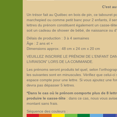
C'est au
Un trésor fait au Québec en bois de pin, ce tabouret pou
marchepied ou comme petit banc pour 2 enfants, il ser
lettres du prénom constituent également un casse-tête
soit un cadeau de shower de bébé, de naissance ou d'a
Délais de production : 3 à 4 semaines
Âge : 2 ans et +
Dimensions approx.: 48 cm x 24 cm x 20 cm
VEUILLEZ INSCRIRE LE PRÉNOM DE L'ENFANT DA
LIVRAISON" LORS DE LA COMMANDE.
Les prénoms seront produits tel quel, selon l'orthogra
les suivantes sont en minuscules. Vérifiez que celui-ci s
espace compte pour une lettre. Si vous ajoutez une for
devra pas dépasser 5 lettres.
*Dans le cas où le prénom comporte plus de 8 lett
produire le casse-tête
: dans ce cas, nous vous avise
montant sans frais.
Séquence des couleurs :