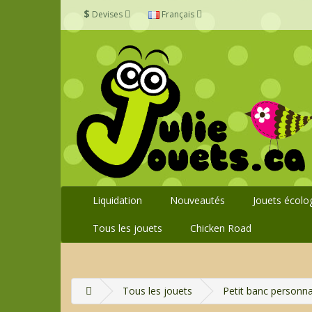
$
Devises
Français
Liquidation
Nouveautés
Jouets écolo
Tous les jouets
Chicken Road
Tous les jouets
Petit banc personna