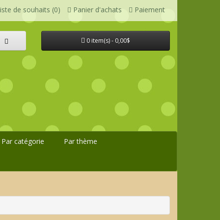
iste de souhaits (0)
Panier d'achats
Paiement
0 item(s) - 0,00$
Par catégorie
Par thème