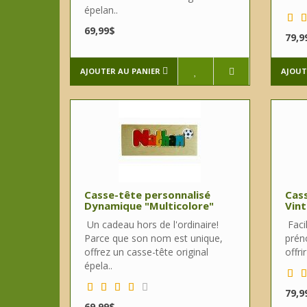
épelan..
69,99$
79,9
AJOUTER AU PANIER
AJOUT
Casse-tête personnalisé
Cass
Dynamique "Multicolore"
Vint
Un cadeau hors de l'ordinaire!
Facil
Parce que son nom est unique,
prén
offrez un casse-tête original
offri
épela..
79,9
69,99$