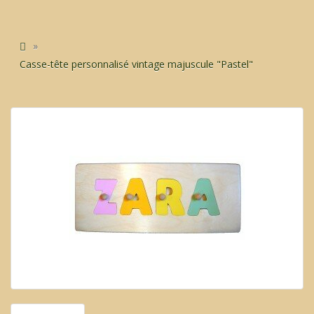
Casse-tête personnalisé vintage majuscule "Pastel"