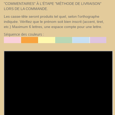
"COMMENTAIRES" À L'ÉTAPE "MÉTHODE DE LIVRAISON"
LORS DE LA COMMANDE.
Les casse-tête seront produits tel quel, selon l'orthographe
indiquée. Vérifiez que le prénom soit bien inscrit (accent, tiret,
etc.) Maximum 6 lettres, une espace compte pour une lettre.
Séquence des couleurs :