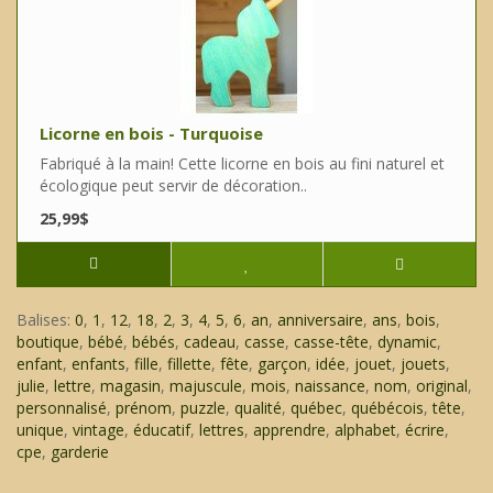
Licorne en bois - Turquoise
Fabriqué à la main! Cette licorne en bois au fini naturel et
écologique peut servir de décoration..
25,99$
Balises:
0
,
1
,
12
,
18
,
2
,
3
,
4
,
5
,
6
,
an
,
anniversaire
,
ans
,
bois
,
boutique
,
bébé
,
bébés
,
cadeau
,
casse
,
casse-tête
,
dynamic
,
enfant
,
enfants
,
fille
,
fillette
,
fête
,
garçon
,
idée
,
jouet
,
jouets
,
julie
,
lettre
,
magasin
,
majuscule
,
mois
,
naissance
,
nom
,
original
,
personnalisé
,
prénom
,
puzzle
,
qualité
,
québec
,
québécois
,
tête
,
unique
,
vintage
,
éducatif
,
lettres
,
apprendre
,
alphabet
,
écrire
,
cpe
,
garderie