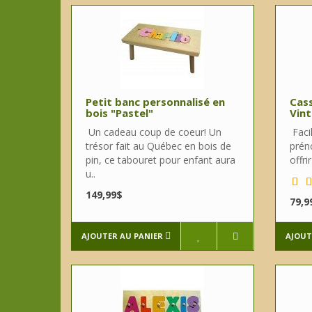
Petit banc personnalisé en
Cass
bois "Pastel"
Vint
Un cadeau coup de coeur! Un
Facil
trésor fait au Québec en bois de
prén
pin, ce tabouret pour enfant aura
offri
u..
149,99$
79,9
AJOUTER AU PANIER
AJOUT