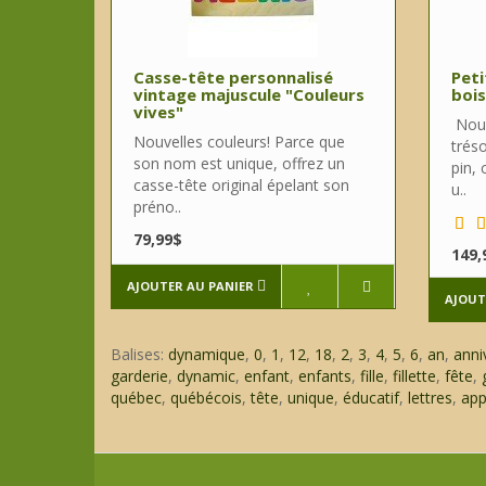
Casse-tête personnalisé
Peti
vintage majuscule "Couleurs
bois
vives"
Nouv
Nouvelles couleurs! Parce que
trés
son nom est unique, offrez un
pin,
casse-tête original épelant son
u..
préno..
79,99$
149,
AJOUTER AU PANIER
AJOUT
Balises:
dynamique
,
0
,
1
,
12
,
18
,
2
,
3
,
4
,
5
,
6
,
an
,
anni
garderie
,
dynamic
,
enfant
,
enfants
,
fille
,
fillette
,
fête
,
québec
,
québécois
,
tête
,
unique
,
éducatif
,
lettres
,
app