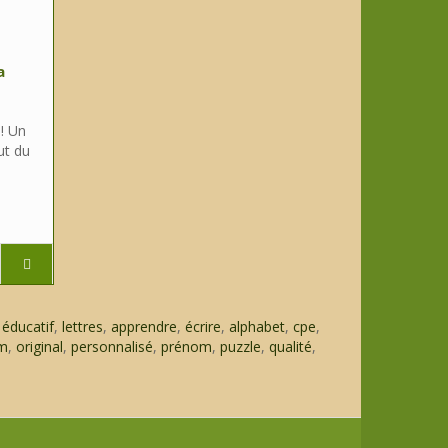
a
 ! Un
ut du
,
éducatif
,
lettres
,
apprendre
,
écrire
,
alphabet
,
cpe
,
m
,
original
,
personnalisé
,
prénom
,
puzzle
,
qualité
,