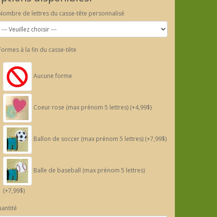
Nombre de lettres du casse-tête personnalisé
Formes à la fin du casse-tête
Aucune forme
Coeur rose (max prénom 5 lettres) (+4,99$)
Ballon de soccer (max prénom 5 lettres) (+7,99$)
Balle de baseball (max prénom 5 lettres)
(+7,99$)
antité