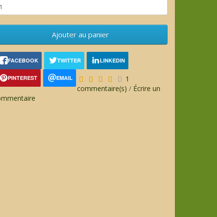
Ajouter au panier
FACEBOOK
TWITTER
LINKEDIN
PINTEREST
EMAIL
1
commentaire(s)
/
Écrire un
ommentaire