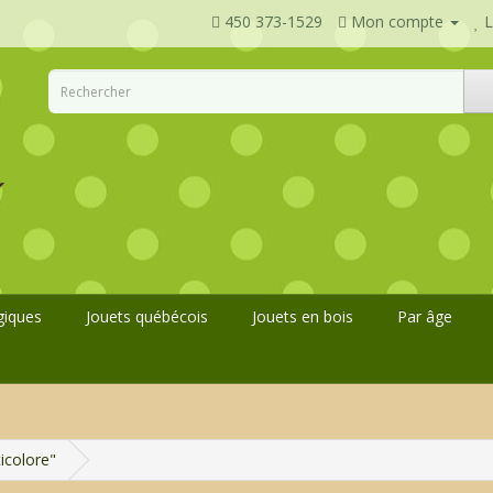
450 373-1529
Mon compte
L
giques
Jouets québécois
Jouets en bois
Par âge
icolore"