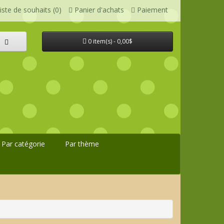
iste de souhaits (0)
Panier d'achats
Paiement
0 item(s) - 0,00$
Par catégorie
Par thème