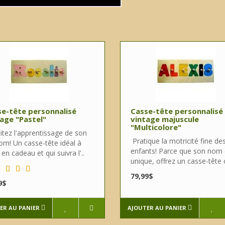
e-tête personnalisé
Casse-tête personnalisé
age "Pastel"
vintage majuscule
"Multicolore"
itez l'apprentissage de son
Pratique la motricité fine de
om! Un casse-tête idéal à
enfants! Parce que son nom 
r en cadeau et qui suivra l'..
unique, offrez un casse-tête o
79,99$
9$
ER AU PANIER
AJOUTER AU PANIER