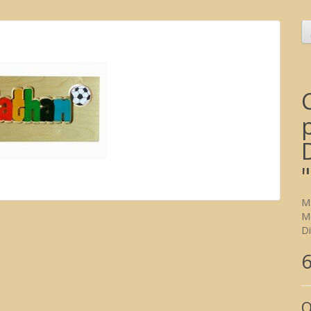
M
M
Di
6
O