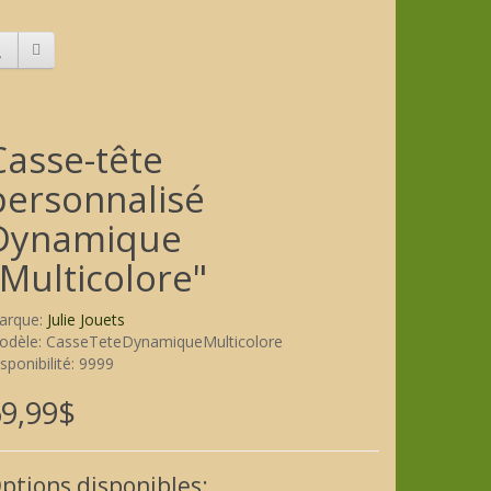
Casse-tête
personnalisé
Dynamique
"Multicolore"
arque:
Julie Jouets
odèle: CasseTeteDynamiqueMulticolore
sponibilité: 9999
9,99$
ptions disponibles: