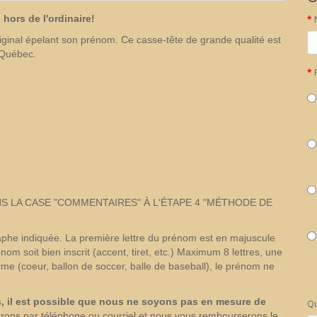
hors de l'ordinaire!
iginal épelant son prénom. Ce casse-tête de grande qualité est
u Québec.
S LA CASE "COMMENTAIRES" À L'ÉTAPE 4 "MÉTHODE DE
graphe indiquée. La première lettre du prénom est en majuscule
nom soit bien inscrit (accent, tiret, etc.) Maximum 8 lettres, une
me (coeur, ballon de soccer, balle de baseball), le prénom ne
s, il est possible que nous ne soyons pas en mesure de
Qu
rons par téléphone ou courriel et nous vous rembourserons le