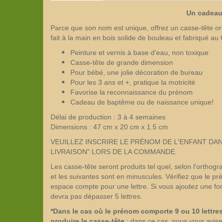
Un cadeau 
Parce que son nom est unique, offrez un casse-tête or
fait à la main en bois solide de bouleau et fabriqué a
Peinture et vernis à base d'eau, non toxique
Casse-tête de grande dimension
Pour bébé, une jolie décoration de bureau
Pour les 3 ans et +, pratique la motricité
Favorise la reconnaissance du prénom
Cadeau de baptême ou de naissance unique!
Délai de production : 3 à 4 semaines
Dimensions : 47 cm x 20 cm x 1.5 cm
VEUILLEZ INSCRIRE LE PRÉNOM DE L'ENFANT DAN
LIVRAISON" LORS DE LA COMMANDE.
Les casse-tête seront produits tel quel, selon l'ortho
et les suivantes sont en minuscules. Vérifiez que le pré
espace compte pour une lettre. Si vous ajoutez une for
devra pas dépasser 5 lettres.
*Dans le cas où le prénom comporte 9 ou 10 lettre
produire le casse-tête
: dans ce cas, nous vous avise