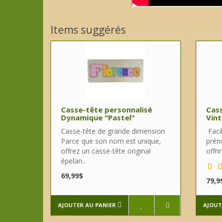
Items suggérés
Casse-tête personnalisé
Cass
Dynamique "Pastel"
Vint
Casse-tête de grande dimension
Facil
Parce que son nom est unique,
prén
offrez un casse-tête original
offri
épelan..
69,99$
79,9
AJOUTER AU PANIER
AJOUT