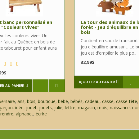
t banc personnalisé en
La tour des animaux de l
 "Couleurs vives"
forêt - Jeu d'équilibre en
bois
elles couleurs vives Un
Contient en sac de transport
or fait au Québec en bois de
jeu d'équilibre amusant. Le b
 ce tabouret pour enfant aura
jeu est d'empiler le plus po..
32,99$
99$
AJOUTER AU PANIER
ER AU PANIER
versaire
,
ans
,
bois
,
boutique
,
bébé
,
bébés
,
cadeau
,
casse
,
casse-tête
garçon
,
idée
,
jouet
,
jouets
,
julie
,
lettre
,
magasin
,
mois
,
naissance
,
no
rendre
,
alphabet
,
écrire