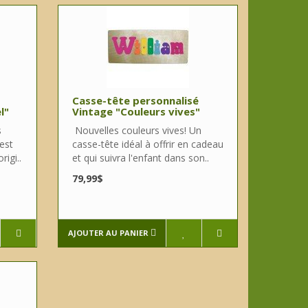
Casse-tête personnalisé
l"
Vintage "Couleurs vives"
s
Nouvelles couleurs vives! Un
est
casse-tête idéal à offrir en cadeau
rigi..
et qui suivra l'enfant dans son..
79,99$
AJOUTER AU PANIER