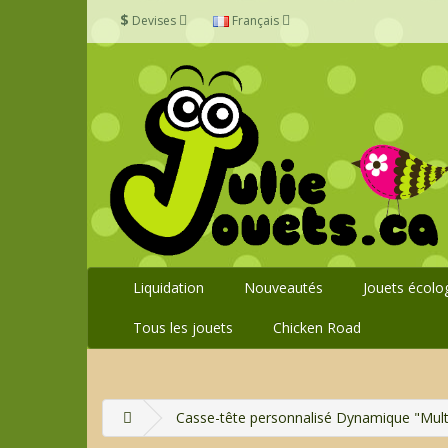
$
Devises
Français
Liquidation
Nouveautés
Jouets écolo
Tous les jouets
Chicken Road
Casse-tête personnalisé Dynamique "Mult