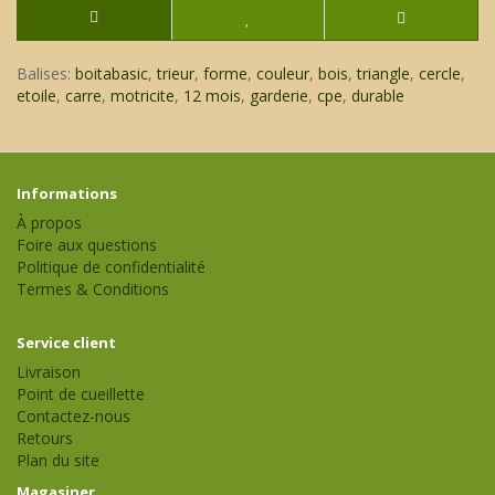
Balises:
boitabasic
,
trieur
,
forme
,
couleur
,
bois
,
triangle
,
cercle
,
etoile
,
carre
,
motricite
,
12 mois
,
garderie
,
cpe
,
durable
Informations
À propos
Foire aux questions
Politique de confidentialité
Termes & Conditions
Service client
Livraison
Point de cueillette
Contactez-nous
Retours
Plan du site
Magasiner