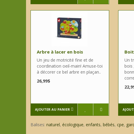
Arbre à lacer en bois
Boit
Un jeu de motricité fine et de
Un t
coordination oeil-main! Amuse-toi
bois 
à décorer ce bel arbre en plaçan..
bonn
corr
26,99$
22,9
AJOUTER AU PANIER
AJOUT
Balises:
naturel
,
écologique
,
enfants
,
bébés
,
cpe
,
gar