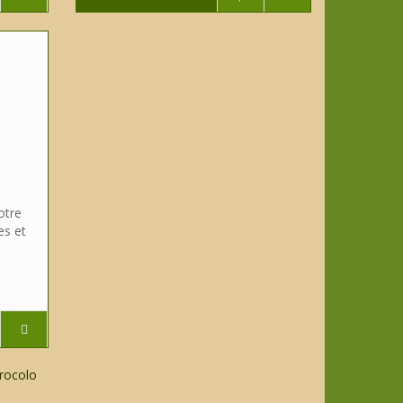
otre
es et
rocolo