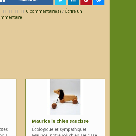
0 commentaire(s)
/
Écrire un
ommentaire
Maurice le chien saucisse
tites
Écologique et sympathique!
bois
Maurice, notre joli chien saucisse