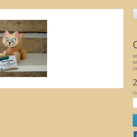
M
Mo
Di
2
Qu