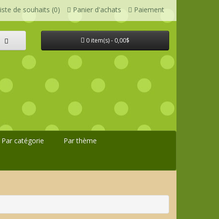
iste de souhaits (0)
Panier d'achats
Paiement
0 item(s) - 0,00$
Par catégorie
Par thème