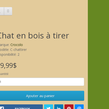
Chat en bois à tirer
arque:
Crocolo
dèle: C-chattirer
sponibilité: 2
9,99$
antité
Ajouter au panier
FACEBOOK