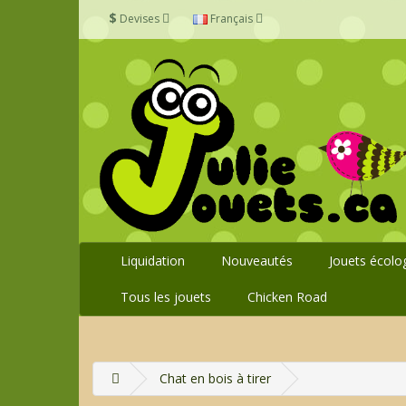
$
Devises
Français
Liquidation
Nouveautés
Jouets écolo
Tous les jouets
Chicken Road
Chat en bois à tirer