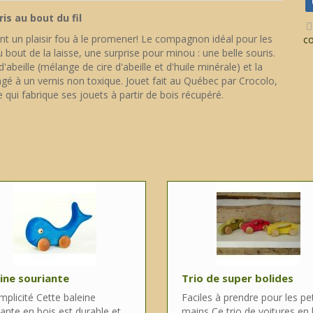
is au bout du fil
ront un plaisir fou à le promener! Le compagnon idéal pour les
c
Au bout de la laisse, une surprise pour minou : une belle souris.
d'abeille (mélange de cire d'abeille et d'huile minérale) et la
gé à un vernis non toxique. Jouet fait au Québec par Crocolo,
qui fabrique ses jouets à partir de bois récupéré.
ine souriante
Trio de super bolides
mplicité Cette baleine
Faciles à prendre pour les pe
ante en bois est durable et
mains Ce trio de voitures en 