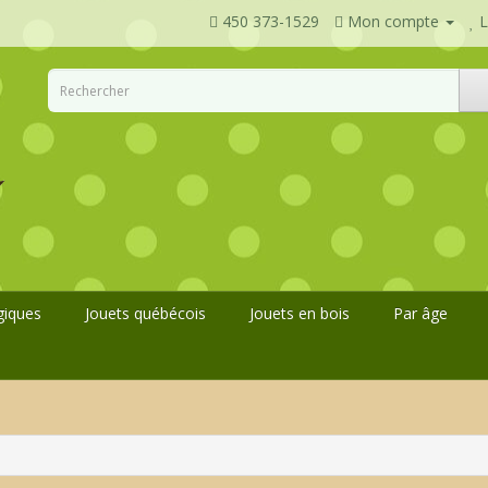
450 373-1529
Mon compte
L
giques
Jouets québécois
Jouets en bois
Par âge