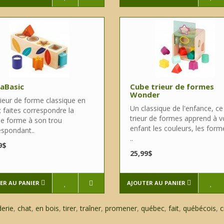
aBasic
Cube trieur de formes
Wonder
rieur de forme classique en
Un classique de l'enfance, ce
; faites correspondre la
trieur de formes apprend à v
e forme à son trou
enfant les couleurs, les form
espondant..
..
9$
25,99$
ER AU PANIER
AJOUTER AU PANIER
derie
,
chat
,
en bois
,
tirer
,
traîner
,
promener
,
québec
,
fait
,
québécois
,
c