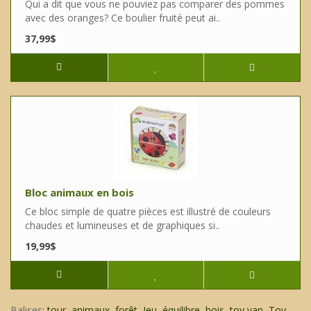
Qui a dit que vous ne pouviez pas comparer des pommes
avec des oranges? Ce boulier fruité peut ai..
37,99$
Bloc animaux en bois
Ce bloc simple de quatre pièces est illustré de couleurs
chaudes et lumineuses et de graphiques si..
19,99$
Balises:
tour
,
animaux
,
forêt
,
Jeu
,
équilibre
,
bois
,
toy van
,
Toy
,