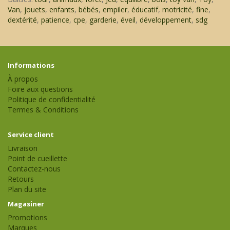
Van
,
jouets
,
enfants
,
bébés
,
empiler
,
éducatif
,
motricité
,
fine
,
dextérité
,
patience
,
cpe
,
garderie
,
éveil
,
développement
,
sdg
Informations
À propos
Foire aux questions
Politique de confidentialité
Termes & Conditions
Service client
Livraison
Point de cueillette
Contactez-nous
Retours
Plan du site
Magasiner
Promotions
Marques