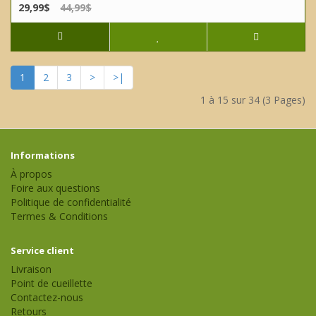
29,99$
44,99$
1
2
3
>
>|
1 à 15 sur 34 (3 Pages)
Informations
À propos
Foire aux questions
Politique de confidentialité
Termes & Conditions
Service client
Livraison
Point de cueillette
Contactez-nous
Retours