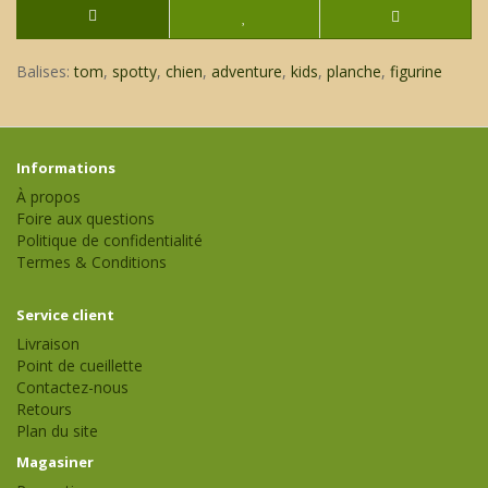
Balises:
tom
,
spotty
,
chien
,
adventure
,
kids
,
planche
,
figurine
Informations
À propos
Foire aux questions
Politique de confidentialité
Termes & Conditions
Service client
Livraison
Point de cueillette
Contactez-nous
Retours
Plan du site
Magasiner