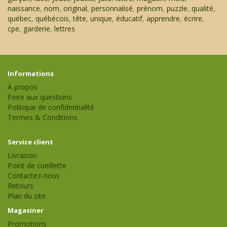
naissance
,
nom
,
original
,
personnalisé
,
prénom
,
puzzle
,
qualité
,
québec
,
québécois
,
tête
,
unique
,
éducatif
,
apprendre
,
écrire
,
cpe
,
garderie
,
lettres
Informations
À propos
Foire aux questions
Politique de confidentialité
Termes & Conditions
Service client
Livraison
Point de cueillette
Contactez-nous
Retours
Plan du site
Magasiner
Promotions