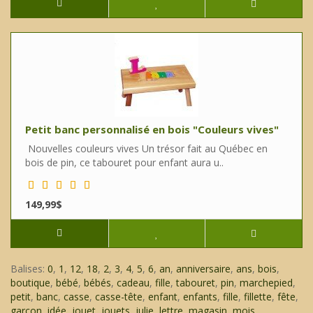
Petit banc personnalisé en bois "Couleurs vives"
Nouvelles couleurs vives Un trésor fait au Québec en
bois de pin, ce tabouret pour enfant aura u..
149,99$
Balises:
0
,
1
,
12
,
18
,
2
,
3
,
4
,
5
,
6
,
an
,
anniversaire
,
ans
,
bois
,
boutique
,
bébé
,
bébés
,
cadeau
,
fille
,
tabouret
,
pin
,
marchepied
,
petit
,
banc
,
casse
,
casse-tête
,
enfant
,
enfants
,
fille
,
fillette
,
fête
,
garçon
,
idée
,
jouet
,
jouets
,
julie
,
lettre
,
magasin
,
mois
,