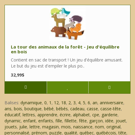
La tour des animaux de la forêt - Jeu d'équilibre
en bois
Contient en sac de transport ! Un jeu d'équilibre amusant.
Le but du jeu est d'empiler le plus po..
32,99$
Balises:
dynamique
,
0
,
1
,
12
,
18
,
2
,
3
,
4
,
5
,
6
,
an
,
anniversaire
,
ans
,
bois
,
boutique
,
bébé
,
bébés
,
cadeau
,
casse
,
casse-tête
,
éducatif
,
lettres
,
apprendre
,
écrire
,
alphabet
,
cpe
,
garderie
,
dynamic
,
enfant
,
enfants
,
fille
,
fillette
,
fête
,
garçon
,
idée
,
jouet
,
jouets
,
julie
,
lettre
,
magasin
,
mois
,
naissance
,
nom
,
original
,
personnalisé
,
prénom
,
puzzle
,
qualité
,
québec
,
québécois
,
tête
,