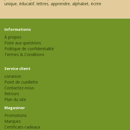
unique
,
éducatif
,
lettres
,
apprendre
,
alphabet
,
écrire
Informations
À propos
Foire aux questions
Politique de confidentialité
Termes & Conditions
Service client
Livraison
Point de cueillette
Contactez-nous
Retours
Plan du site
Magasiner
Promotions
Marques
Certificats-cadeaux