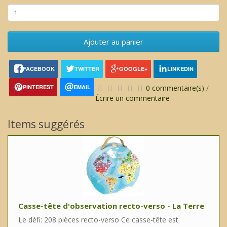
Ajouter au panier
FACEBOOK
TWITTER
GOOGLE+
LINKEDIN
PINTEREST
EMAIL
0 commentaire(s)
/
Écrire un commentaire
Items suggérés
Casse-tête d'observation recto-verso - La Terre
Le défi: 208 pièces recto-verso Ce casse-tête est