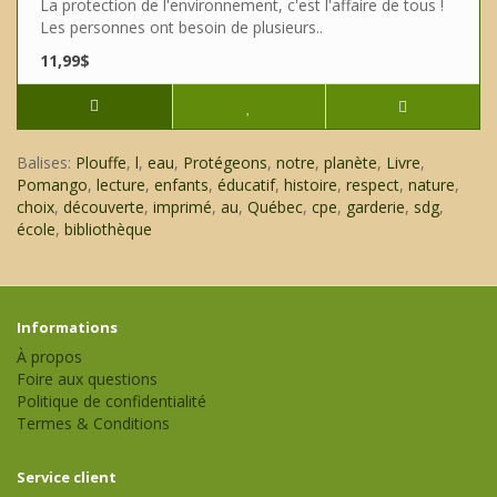
La protection de l'environnement, c'est l'affaire de tous !
Les personnes ont besoin de plusieurs..
11,99$
Balises:
Plouffe
,
l
,
eau
,
Protégeons
,
notre
,
planète
,
Livre
,
Pomango
,
lecture
,
enfants
,
éducatif
,
histoire
,
respect
,
nature
,
choix
,
découverte
,
imprimé
,
au
,
Québec
,
cpe
,
garderie
,
sdg
,
école
,
bibliothèque
Informations
À propos
Foire aux questions
Politique de confidentialité
Termes & Conditions
Service client