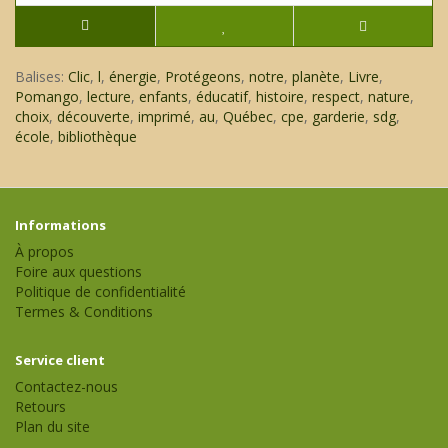
Balises:
Clic
,
l
,
énergie
,
Protégeons
,
notre
,
planète
,
Livre
,
Pomango
,
lecture
,
enfants
,
éducatif
,
histoire
,
respect
,
nature
,
choix
,
découverte
,
imprimé
,
au
,
Québec
,
cpe
,
garderie
,
sdg
,
école
,
bibliothèque
Informations
À propos
Foire aux questions
Politique de confidentialité
Termes & Conditions
Service client
Contactez-nous
Retours
Plan du site