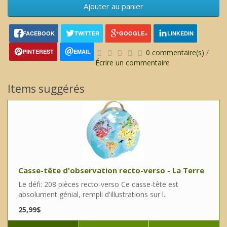
Ajouter au panier
FACEBOOK
TWITTER
GOOGLE+
LINKEDIN
PINTEREST
EMAIL
0 commentaire(s)
/
Écrire un commentaire
Items suggérés
Casse-tête d'observation recto-verso - La Terre
Le défi: 208 pièces recto-verso Ce casse-tête est
absolument génial, rempli d'illustrations sur l..
25,99$