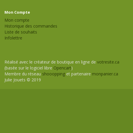
Mon Compte
Mon compte
Historique des commandes
Liste de souhaits
Infolettre
Réalisé avec le créateur de boutique en ligne de
votresite.ca
(basée sur le logiciel libre
Opencart
)
Membre du réseau
shooopping
et partenaire
monpanier.ca
Julie Jouets © 2019