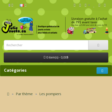
$
0 item(s) - 0,00$
Catégories
Par thème
Les pompiers