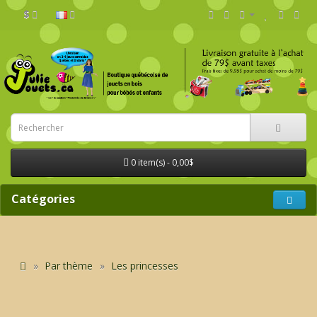
$
0 item(s) - 0,00$
Catégories
Par thème
Les princesses