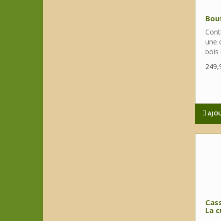
Bout
Conti
une c
bois 
249,
AJO
Cass
La c