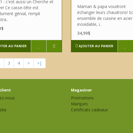
1 : c'est aussi un Cherche et
Maman & papa voudront
e! Ce casse-tête est
échanger leurs chaudrons! So
lument génial, rempli
ensemble de cuisine en acier
stra..
inoxidable, i..
9$
34,99$
UTER AU PANIER
AJOUTER AU PANIER
2
3
4
>
>|
client
Magasiner
ez-nous
Promotions
Marques
site
Certificats-cadeaux