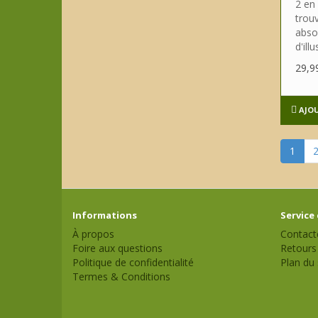
2 en 
trouv
abso
d'illu
29,9
AJO
1
Informations
Service 
À propos
Contact
Foire aux questions
Retours
Politique de confidentialité
Plan du 
Termes & Conditions