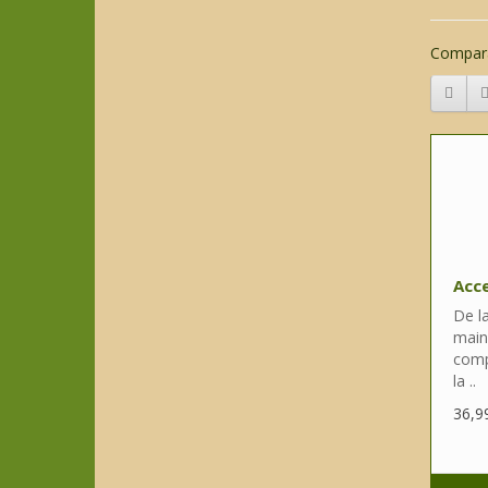
Compara
Acce
De la
main
comp
la ..
36,9