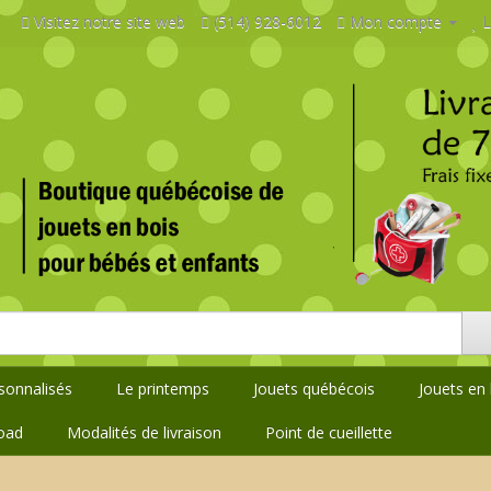
Visitez notre site web
(514) 928-6012
Mon compte
L
rsonnalisés
Le printemps
Jouets québécois
Jouets en 
oad
Modalités de livraison
Point de cueillette