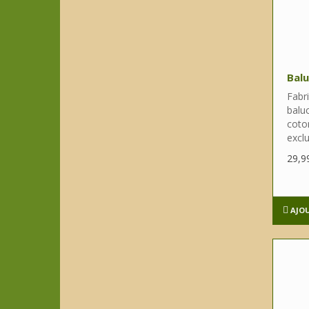
Balu
Fabr
balu
coton
exclu
29,9
AJO