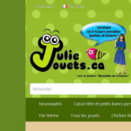
$
Devises
Français
Nouveautés
Casse-tête et petits bancs pe
Par thème
Tous les jouets
Chicken R