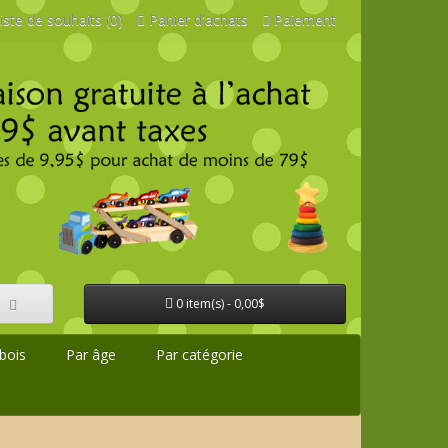
iste de souhaits (0)
Panier d'achats
Paiement
0 item(s) - 0,00$
bois
Par âge
Par catégorie