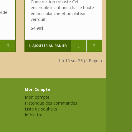
Construction robuste Cet
ensemble inclut une chaise haute
lide
en bois blanche et un plateau
verrouill..
64,99$
AJOUTER AU PANIER
1 à 15 sur 53 (4 Pages)
Mon Compte
Mon compte
Historique des commandes
Liste de souhaits
Infolettre