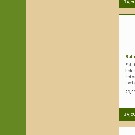
AJO
Balu
Fabr
balu
coton
exclu
29,9
AJO