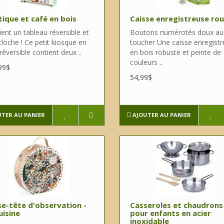
ique et café en bois
Caisse enregistreuse ro
ent un tableau réversible et
Boutons numérotés doux au
loche ! Ce petit kiosque en
toucher Une caisse enregist
réversible contient deux ..
en bois robuste et peinte de
couleurs ..
99$
54,99$
UTER AU PANIER
AJOUTER AU PANIER
e-tête d'observation -
Casseroles et chaudrons
uisine
pour enfants en acier
inoxidable