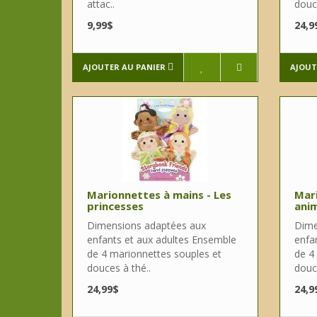
attac..
douce
9,99$
24,9
AJOUTER AU PANIER
AJOUT
Marionnettes à mains - Les
Mari
princesses
ani
Dimensions adaptées aux
Dime
enfants et aux adultes Ensemble
enfa
de 4 marionnettes souples et
de 4
douces à thé..
douce
24,99$
24,9