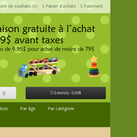
iste de souhaits (0)
Panier d'achats
Paiement
0 item(s) - 0,00$
bois
Par âge
Par catégorie