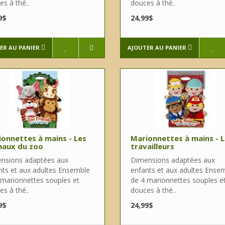
s à thé..
douces à thé..
9$
24,99$
ER AU PANIER
AJOUTER AU PANIER
onnettes à mains - Les
Marionnettes à mains - 
maux du zoo
travailleurs
nsions adaptées aux
Dimensions adaptées aux
nts et aux adultes Ensemble
enfants et aux adultes Ense
 marionnettes souples et
de 4 marionnettes souples e
s à thé..
douces à thé..
9$
24,99$