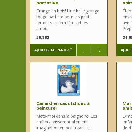
portative
anim
Grange en bois! Une belle grange
Étam
rouge parfaite pour les petits
ense
fermiers et fermières et les
avec
amou..
Prépa
59,99$
24,9
AJOUTER AU PANIER
AJOUT
Canard en caoutchouc à
Mari
peinturer
amis
Mets-moi dans la baignoire! Les
Dime
enfants laisseront aller leur
enfa
imagination en peinturant cet
de 4