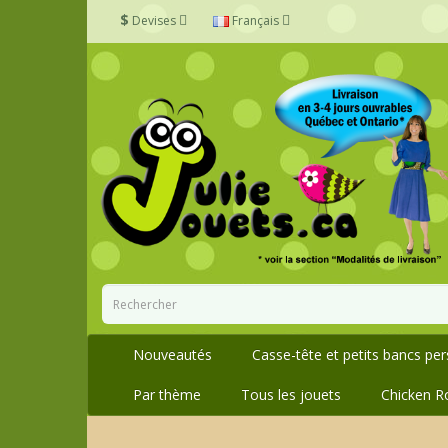
$
Devises
Français
Nouveautés
Casse-tête et petits bancs pe
Par thème
Tous les jouets
Chicken R