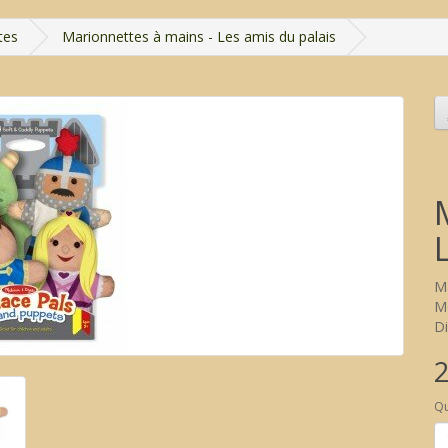
tes
Marionnettes à mains - Les amis du palais
M
M
Di
2
Qu