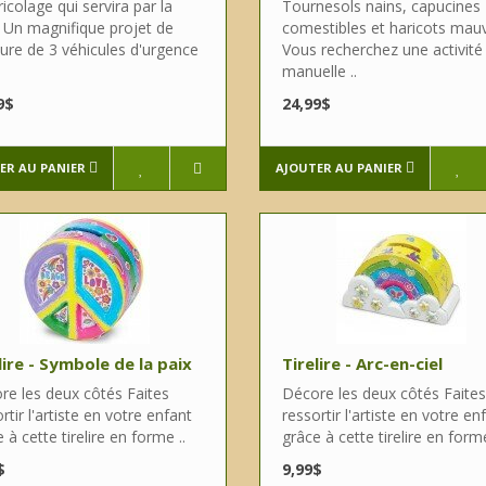
icolage qui servira par la
Tournesols nains, capucines
e Un magnifique projet de
comestibles et haricots mau
ture de 3 véhicules d'urgence
Vous recherchez une activité
manuelle ..
9$
24,99$
ER AU PANIER
AJOUTER AU PANIER
lire - Symbole de la paix
Tirelire - Arc-en-ciel
re les deux côtés Faites
Décore les deux côtés Faites
rtir l'artiste en votre enfant
ressortir l'artiste en votre en
 à cette tirelire en forme ..
grâce à cette tirelire en forme
$
9,99$