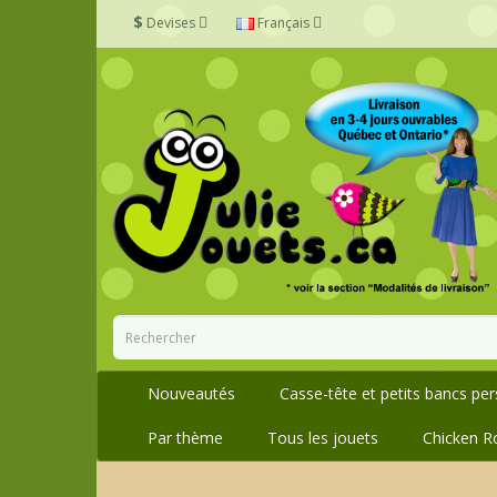
$
Devises
Français
Nouveautés
Casse-tête et petits bancs pe
Par thème
Tous les jouets
Chicken R