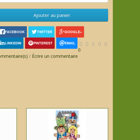
Ajouter au panier
FACEBOOK
TWITTER
GOOGLE+
LINKEDIN
PINTEREST
EMAIL
0
ommentaire(s)
/
Écrire un commentaire