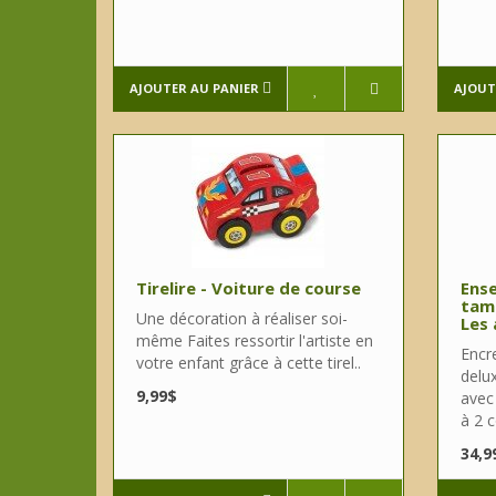
AJOUTER AU PANIER
AJOUT
Tirelire - Voiture de course
Ens
tamp
Une décoration à réaliser soi-
Les
même Faites ressortir l'artiste en
Encre
votre enfant grâce à cette tirel..
delu
9,99$
avec
à 2 c
34,9