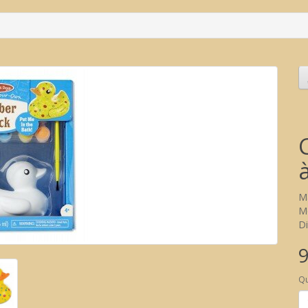
M
Mo
Di
9
Qu