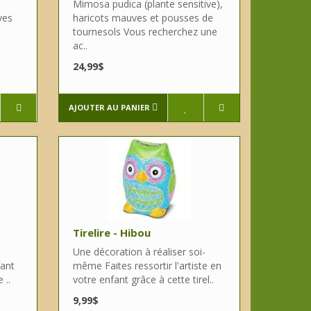
Mimosa pudica (plante sensitive),
ves
haricots mauves et pousses de
tournesols Vous recherchez une
ac..
24,99$
AJOUTER AU PANIER
Tirelire - Hibou
Une décoration à réaliser soi-
fant
même Faites ressortir l'artiste en
 ..
votre enfant grâce à cette tirel..
9,99$