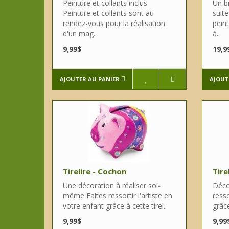
Peinture et collants inclus
Un br
Peinture et collants sont au
suit
rendez-vous pour la réalisation
pein
d'un mag..
à..
9,99$
19,9
AJOUTER AU PANIER
AJOUT
Tirelire - Cochon
Tire
Une décoration à réaliser soi-
Déco
même Faites ressortir l'artiste en
resso
votre enfant grâce à cette tirel..
grâce
9,99$
9,99