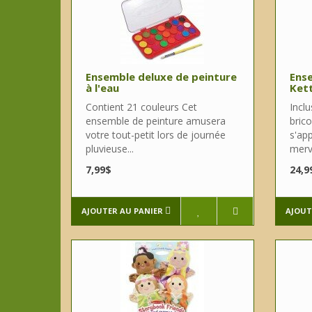
Ensemble deluxe de peinture
Ense
à l'eau
Ket
Contient 21 couleurs Cet
Incl
ensemble de peinture amusera
brico
votre tout-petit lors de journée
s'app
pluvieuse...
merv.
7,99$
24,9
AJOUTER AU PANIER
AJOUT