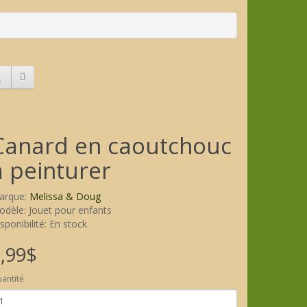
Canard en caoutchouc
à peinturer
arque:
Melissa & Doug
dèle: Jouet pour enfants
sponibilité: En stock
,99$
antité