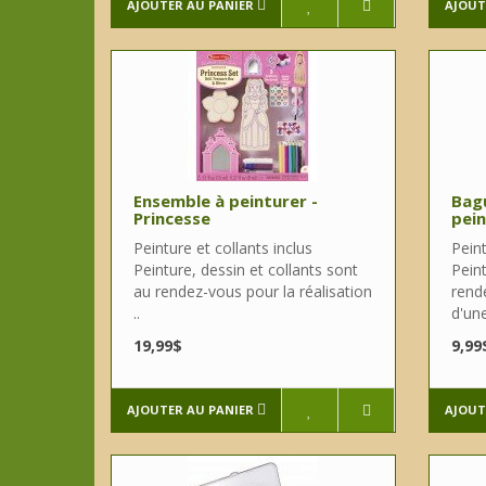
AJOUTER AU PANIER
AJOUT
Ensemble à peinturer -
Bagu
Princesse
pein
Peinture et collants inclus
Peint
Peinture, dessin et collants sont
Peint
au rendez-vous pour la réalisation
rende
..
d'une
19,99$
9,99
AJOUTER AU PANIER
AJOUT