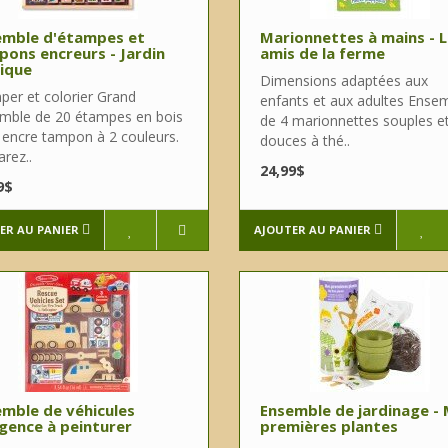
emble d'étampes et
Marionnettes à mains - 
ons encreurs - Jardin
amis de la ferme
ique
Dimensions adaptées aux
per et colorier Grand
enfants et aux adultes Ense
mble de 20 étampes en bois
de 4 marionnettes souples e
 encre tampon à 2 couleurs.
douces à thé..
rez..
24,99$
9$
ER AU PANIER
AJOUTER AU PANIER
mble de véhicules
Ensemble de jardinage -
gence à peinturer
premières plantes