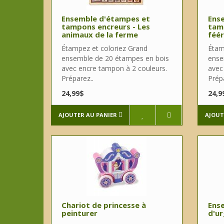
Ensemble d'étampes et
Ens
tampons encreurs - Les
tamp
animaux de la ferme
féér
Étampez et coloriez Grand
Étam
ensemble de 20 étampes en bois
ense
avec encre tampon à 2 couleurs.
avec
Préparez..
Prépa
24,99$
24,9
AJOUTER AU PANIER
AJOUT
Chariot de princesse à
Ense
peinturer
d'ur