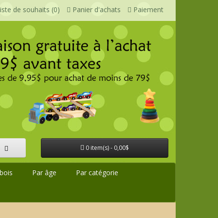
iste de souhaits (0)
Panier d'achats
Paiement
0 item(s) - 0,00$
bois
Par âge
Par catégorie