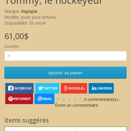
Tommy, le hockeyeur
Marque:
Raplapla
Modèle: Jouet pour enfants
Disponibilité: En stock
61,00$
Quantité
Ajouter au panier
FACEBOOK
TWITTER
GOOGLE+
LINKEDIN
PINTEREST
EMAIL
0 commentaire(s)
/
Écrire un commentaire
Items suggérés