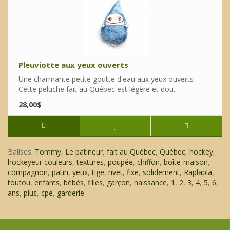
Pleuviotte aux yeux ouverts
Une charmante petite goutte d'eau aux yeux ouverts
Cette peluche fait au Québec est légère et dou..
28,00$
Balises:
Tommy
,
Le patineur
,
fait au Québec
,
Québec
,
hockey
,
hockeyeur couleurs
,
textures
,
poupée
,
chiffon
,
boîte-maison
,
compagnon
,
patin
,
yeux
,
tige
,
rivet
,
fixe
,
solidement
,
Raplapla
,
toutou
,
enfants
,
bébés
,
filles
,
garçon
,
naissance
,
1
,
2
,
3
,
4
,
5
,
6
,
ans
,
plus
,
cpe
,
garderie