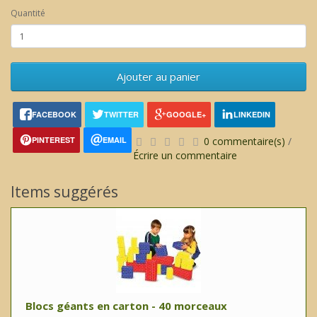
Quantité
Ajouter au panier
FACEBOOK
TWITTER
GOOGLE+
LINKEDIN
PINTEREST
EMAIL
0 commentaire(s)
/
Écrire un commentaire
Items suggérés
Blocs géants en carton - 40 morceaux