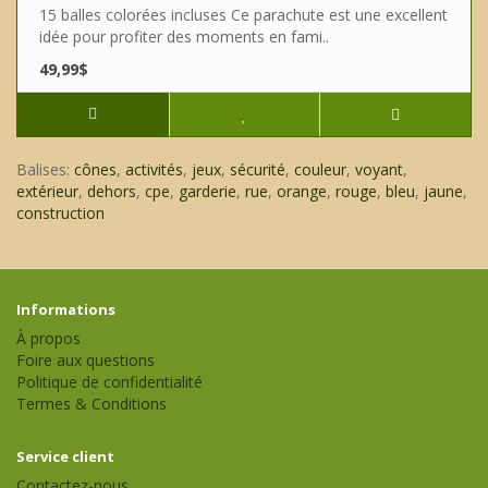
15 balles colorées incluses Ce parachute est une excellent
idée pour profiter des moments en fami..
49,99$
Balises:
cônes
,
activités
,
jeux
,
sécurité
,
couleur
,
voyant
,
extérieur
,
dehors
,
cpe
,
garderie
,
rue
,
orange
,
rouge
,
bleu
,
jaune
,
construction
Informations
À propos
Foire aux questions
Politique de confidentialité
Termes & Conditions
Service client
Contactez-nous