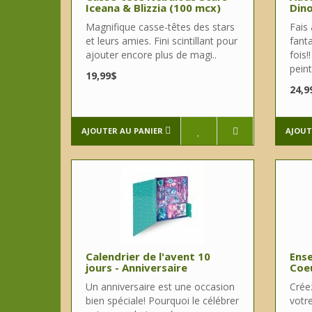
Iceana & Blizzia (100 mcx)
Din
Magnifique casse-têtes des stars
Fais
et leurs amies. Fini scintillant pour
fanta
ajouter encore plus de magi..
fois!
peint
19,99$
24,9
AJOUTER AU PANIER
AJOUT
Calendrier de l'avent 10
Ense
jours - Anniversaire
Coe
Un anniversaire est une occasion
Crée
bien spéciale! Pourquoi le célébrer
votre