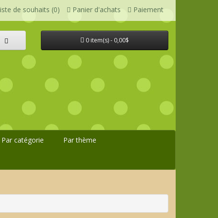
iste de souhaits (0)
Panier d'achats
Paiement
0 item(s) - 0,00$
Par catégorie
Par thème