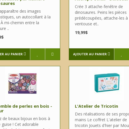
osaures
Crée 3 attache-fenêtre de
 apparaître des images
dinosaures. Peins les pièces
stiques, un autocollant à la
prédécoupées, attache-les à
! À mi-chemin entre la
ventouse et..
ure ..
19,99$
9$
ER AU PANIER
AJOUTER AU PANIER
mble de perles en bois -
L'Atelier de Tricotin
ur
Des réalisations de ses prop
z de beaux bijoux en bois à
mains Le coffret L'atelier de
 guise ! Cet adorable
tricotin Jouets d'hier par Moul