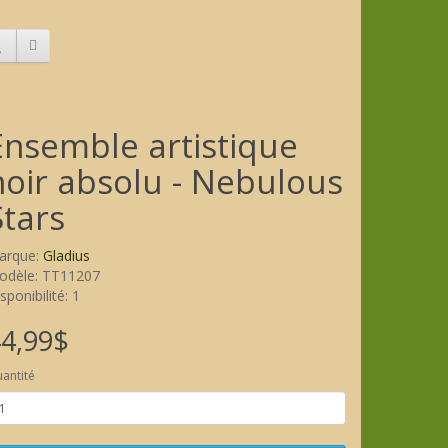
Ensemble artistique
noir absolu - Nebulous
Stars
arque:
Gladius
odèle: TT11207
sponibilité: 1
4,99$
antité