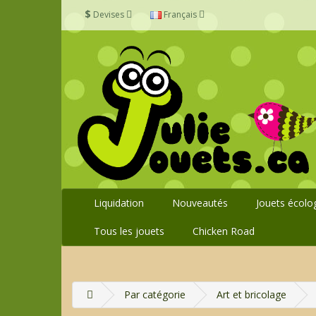
$
Devises
Français
Liquidation
Nouveautés
Jouets écolo
Tous les jouets
Chicken Road
Par catégorie
Art et bricolage