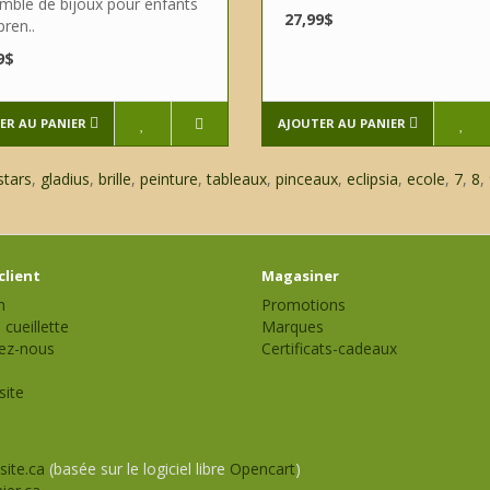
mble de bijoux pour enfants
27,99$
ren..
9$
ER AU PANIER
AJOUTER AU PANIER
stars
,
gladius
,
brille
,
peinture
,
tableaux
,
pinceaux
,
eclipsia
,
ecole
,
7
,
8
,
client
Magasiner
n
Promotions
 cueillette
Marques
ez-nous
Certificats-cadeaux
site
site.ca
(basée sur le logiciel libre
Opencart
)