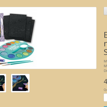
M
M
Di
4
Qu