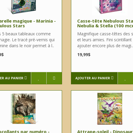
relle magique - Marinia -
Casse-tête Nebulous Sta
ulous Stars
Nebulia & Stella (100 mc
s 5 beaux tableaux comme
Magnifique casse-têtes des s
agie. Le tracé pré-vernis qui
et leurs amies. Fini scintillan
umine dans le noir permet à l..
ajouter encore plus de magi..
9$
19,99$
ER AU PANIER
AJOUTER AU PANIER
collants par numéro -
Attrape-soleil - Dinosau