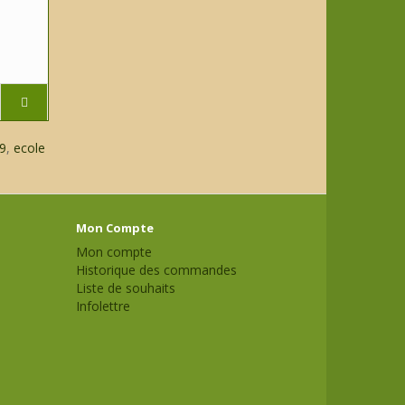
9
,
ecole
Mon Compte
Mon compte
Historique des commandes
Liste de souhaits
Infolettre