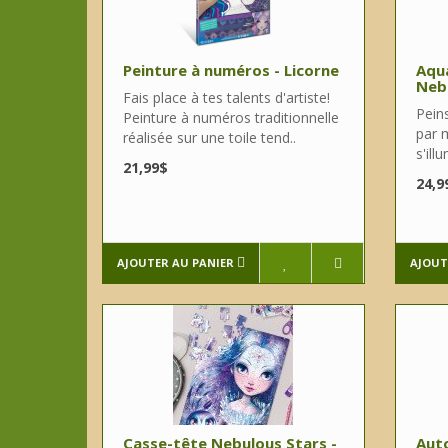
Peinture à numéros - Licorne
Aqua
Neb
Fais place à tes talents d'artiste!
Pein
Peinture à numéros traditionnelle
par m
réalisée sur une toile tend..
s'ill
21,99$
24,9
AJOUTER AU PANIER
AJOUT
Casse-tête Nebulous Stars -
Auto