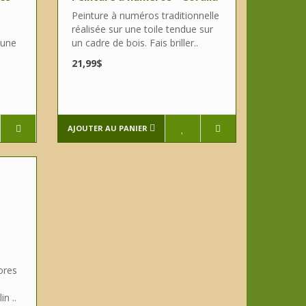
Peinture à numéros traditionnelle
réalisée sur une toile tendue sur
 une
un cadre de bois. Fais briller..
21,99$
AJOUTER AU PANIER
ores
in ..