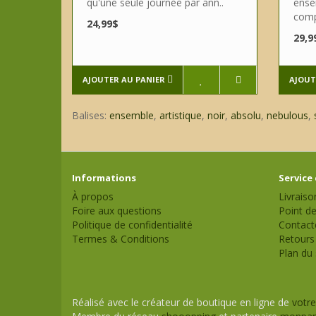
qu'une seule journée par ann..
ense
comp
24,99$
29,9
AJOUTER AU PANIER
AJOUT
Balises:
ensemble
,
artistique
,
noir
,
absolu
,
nebulous
,
Informations
Service 
À propos
Livraiso
Foire aux questions
Point de
Politique de confidentialité
Contact
Termes & Conditions
Retours
Plan du 
Réalisé avec le créateur de boutique en ligne de
votre