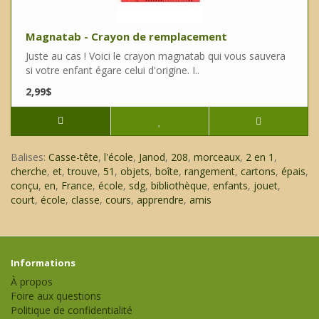
Magnatab - Crayon de remplacement
Juste au cas ! Voici le crayon magnatab qui vous sauvera
si votre enfant égare celui d'origine. I..
2,99$
Balises:
Casse-tête
,
l'école
,
Janod
,
208
,
morceaux
,
2 en 1
,
cherche
,
et
,
trouve
,
51
,
objets
,
boîte
,
rangement
,
cartons
,
épais
,
conçu
,
en
,
France
,
école
,
sdg
,
bibliothèque
,
enfants
,
jouet
,
court
,
école
,
classe
,
cours
,
apprendre
,
amis
Informations
À propos
Foire aux questions
Politique de confidentialité