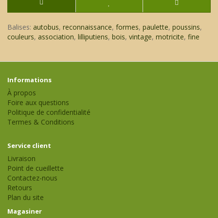
Balises:
autobus
,
reconnaissance
,
formes
,
paulette
,
poussins
,
couleurs
,
association
,
lilliputiens
,
bois
,
vintage
,
motricite
,
fine
Informations
À propos
Foire aux questions
Politique de confidentialité
Termes & Conditions
Service client
Livraison
Point de cueillette
Contactez-nous
Retours
Plan du site
Magasiner