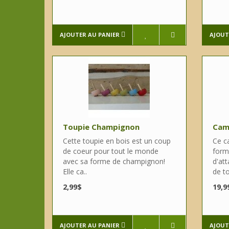
AJOUTER AU PANIER
AJOUT
Toupie Champignon
Cami
Cette toupie en bois est un coup
Ce c
de coeur pour tout le monde
form
avec sa forme de champignon!
d'att
Elle ca..
de to
2,99$
19,9
AJOUTER AU PANIER
AJOUT