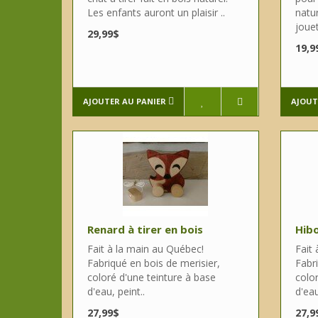
Les enfants auront un plaisir ..
natur
jouet
29,99$
19,9
AJOUTER AU PANIER
AJOUT
Renard à tirer en bois
Hibo
Fait à la main au Québec!
Fait
Fabriqué en bois de merisier,
Fabri
coloré d'une teinture à base
color
d'eau, peint..
d'eau
27,99$
27,9