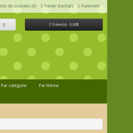
iste de souhaits (0)
Panier d'achats
Paiement
0 item(s) - 0,00$
Par catégorie
Par thème