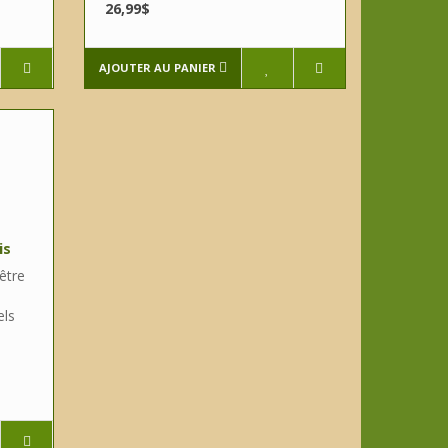
26,99$
AJOUTER AU PANIER
is
être
els