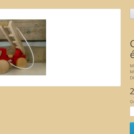
M
M
Di
2
Qu