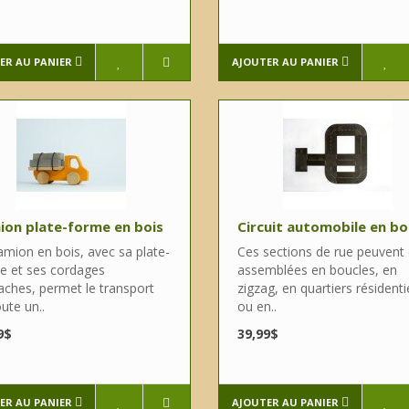
ER AU PANIER
AJOUTER AU PANIER
on plate-forme en bois
Circuit automobile en bo
amion en bois, avec sa plate-
Ces sections de rue peuvent 
e et ses cordages
assemblées en boucles, en
aches, permet le transport
zigzag, en quartiers résidenti
ute un..
ou en..
9$
39,99$
ER AU PANIER
AJOUTER AU PANIER