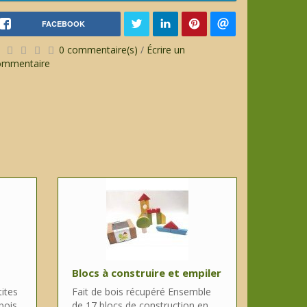
FACEBOOK
0 commentaire(s)
/
Écrire un
ommentaire
Blocs à construire et empiler
tites
Fait de bois récupéré Ensemble
bois
de 17 blocs de construction en