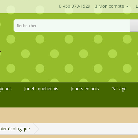
450 373-1529
Mon compte
L
giques
Jouets québécois
Jouets en bois
Par âge
ier écologique