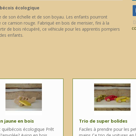
bécois écologique
e de son échelle et de son boyau. Les enfants pourront
 ce camion rouge. Fabriqué en bois de merisier, fini à la
c
partir de bois récupéré, ce véhicule pour les apprentis pompiers
des enfants.
n jaune en bois
Trio de super bolides
t québécois écologique Prêt
Faciles à prendre pour les pe
l'envolée? Avion en bois
mains Ce trio de voitures en 