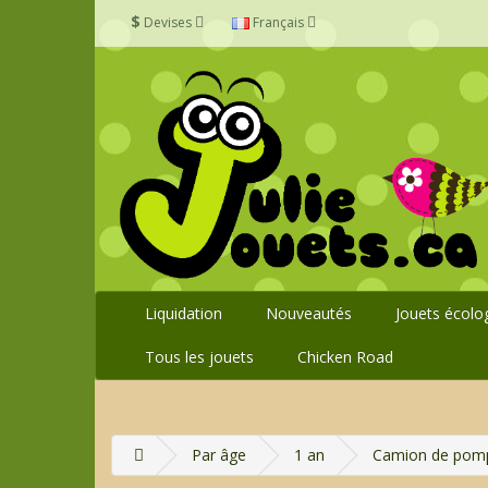
$
Devises
Français
Liquidation
Nouveautés
Jouets écolo
Tous les jouets
Chicken Road
Par âge
1 an
Camion de pomp