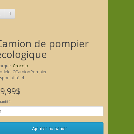
Camion de pompier
écologique
arque:
Crocolo
odèle: CCamionPompier
sponibilité: 4
9,99$
antité
Ajouter au panier