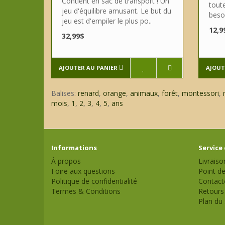
Contient en sac de transport ! Un
tout
jeu d'équilibre amusant. Le but du
besoi
jeu est d'empiler le plus po..
12,9
32,99$
AJOUTER AU PANIER
AJOUT
Balises:
renard
,
orange
,
animaux
,
forêt
,
montessori
,
mois
,
1
,
2
,
3
,
4
,
5
,
ans
Informations
Service 
À propos
Livraiso
Foire aux questions
Point de
Politique de confidentialité
Contact
Termes & Conditions
Retours
Plan du 