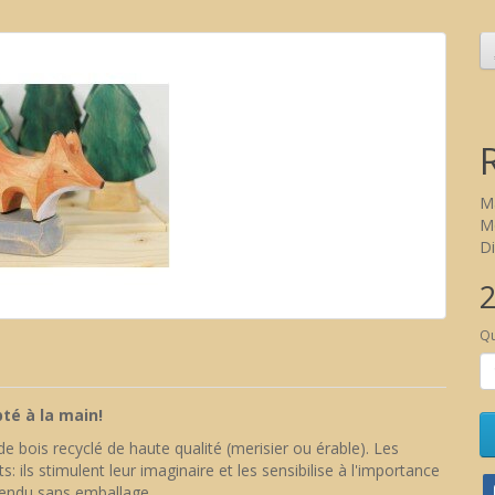
M
Mo
Di
2
Qu
pté à la main!
 de bois recyclé de haute qualité (merisier ou érable). Les
: ils stimulent leur imaginaire et les sensibilise à l'importance
 vendu sans emballage