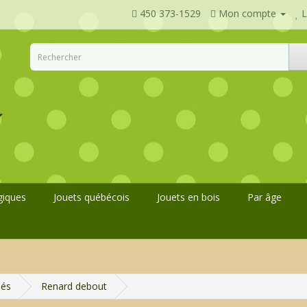
450 373-1529
Mon compte
L
giques
Jouets québécois
Jouets en bois
Par âge
lés
Renard debout