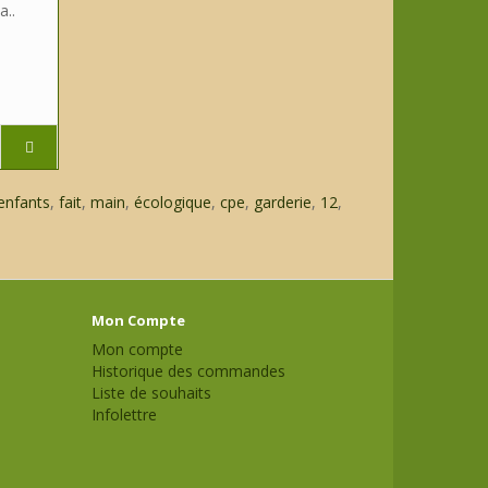
a..
enfants
,
fait
,
main
,
écologique
,
cpe
,
garderie
,
12
,
Mon Compte
Mon compte
Historique des commandes
Liste de souhaits
Infolettre