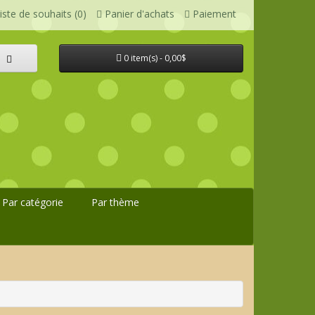
iste de souhaits (0)
Panier d'achats
Paiement
0 item(s) - 0,00$
Par catégorie
Par thème