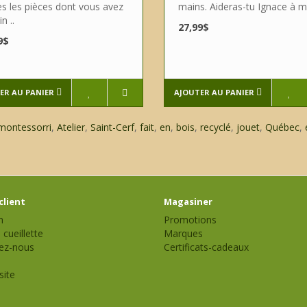
es les pièces dont vous avez
mains. Aideras-tu Ignace à m
n ..
27,99$
9$
ER AU PANIER
AJOUTER AU PANIER
montessorri
,
Atelier
,
Saint-Cerf
,
fait
,
en
,
bois
,
recyclé
,
jouet
,
Québec
,
client
Magasiner
n
Promotions
 cueillette
Marques
ez-nous
Certificats-cadeaux
site