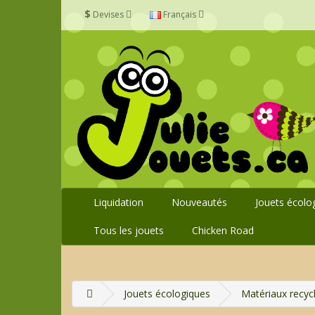
$
Devises
Français
Liquidation
Nouveautés
Jouets écolo
Tous les jouets
Chicken Road
Jouets écologiques
Matériaux recyc