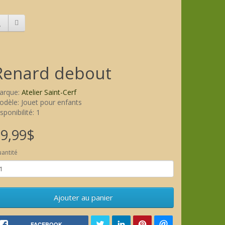
Renard debout
arque:
Atelier Saint-Cerf
dèle: Jouet pour enfants
sponibilité: 1
9,99$
antité
Ajouter au panier
FACEBOOK