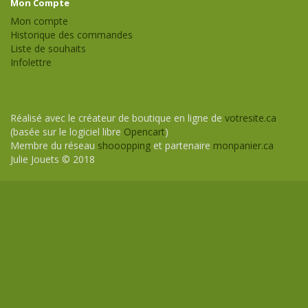
Mon Compte
Mon compte
Historique des commandes
Liste de souhaits
Infolettre
Réalisé avec le créateur de boutique en ligne de
votresite.ca
(basée sur le logiciel libre
Opencart
)
Membre du réseau
shooopping
et partenaire
monpanier.ca
Julie Jouets © 2018