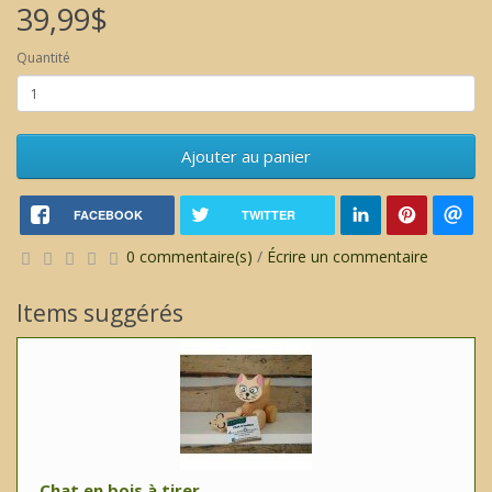
39,99$
Quantité
Ajouter au panier
FACEBOOK
TWITTER
0 commentaire(s)
/
Écrire un commentaire
Items suggérés
Chat en bois à tirer