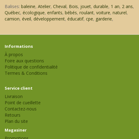
Balises:
baleine
,
Atelier
,
Cheval
,
Bois
,
jouet
,
durable
,
1 an
,
2 ans
,
Québec
,
écologique
,
enfants
,
bébés
,
roulant
,
voiture
,
naturel
,
camion
,
éveil
,
développement
,
éducatif
,
cpe
,
garderie
,
Informations
À propos
Foire aux questions
Politique de confidentialité
Termes & Conditions
Service client
Livraison
Point de cueillette
Contactez-nous
Retours
Plan du site
Magasiner
Promotions