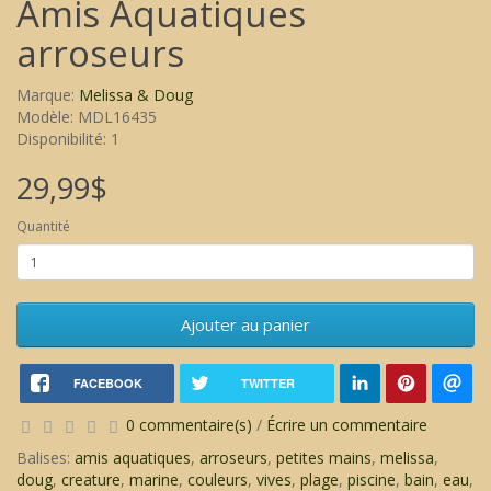
Amis Aquatiques
arroseurs
Marque:
Melissa & Doug
Modèle: MDL16435
Disponibilité: 1
29,99$
Quantité
Ajouter au panier
FACEBOOK
TWITTER
0 commentaire(s)
/
Écrire un commentaire
Balises:
amis aquatiques
,
arroseurs
,
petites mains
,
melissa
,
doug
,
creature
,
marine
,
couleurs
,
vives
,
plage
,
piscine
,
bain
,
eau
,