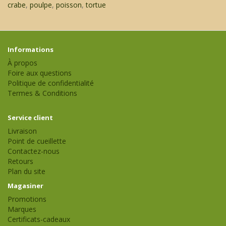
crabe
,
poulpe
,
poisson
,
tortue
Informations
À propos
Foire aux questions
Politique de confidentialité
Termes & Conditions
Service client
Livraison
Point de cueillette
Contactez-nous
Retours
Plan du site
Magasiner
Promotions
Marques
Certificats-cadeaux