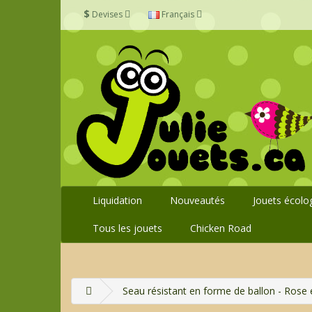
$
Devises
Français
Liquidation
Nouveautés
Jouets écolo
Tous les jouets
Chicken Road
Seau résistant en forme de ballon - Rose 