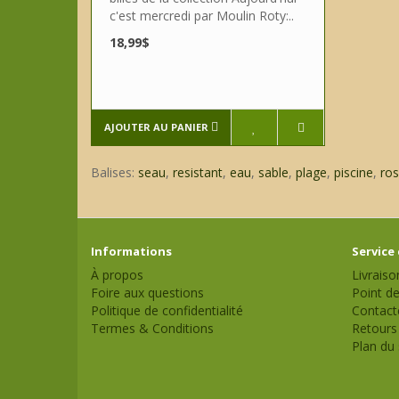
c'est mercredi par Moulin Roty:..
18,99$
AJOUTER AU PANIER
Balises:
seau
,
resistant
,
eau
,
sable
,
plage
,
piscine
,
ro
Informations
Service 
À propos
Livraiso
Foire aux questions
Point de
Politique de confidentialité
Contact
Termes & Conditions
Retours
Plan du 