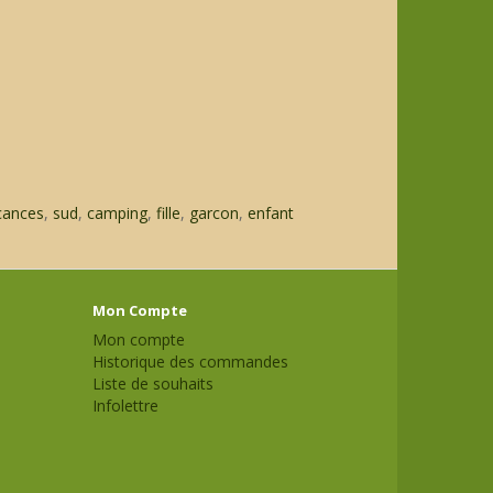
cances
,
sud
,
camping
,
fille
,
garcon
,
enfant
Mon Compte
Mon compte
Historique des commandes
Liste de souhaits
Infolettre