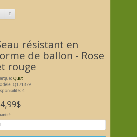
Seau résistant en
forme de ballon - Rose
et rouge
arque:
Quut
odèle: Q171379
sponibilité: 4
4,99$
antité