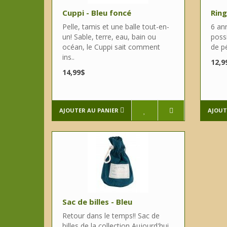
Cuppi - Bleu foncé
Ring
Pelle, tamis et une balle tout-en-
6 an
un! Sable, terre, eau, bain ou
possi
océan, le Cuppi sait comment
de pé
ins..
12,9
14,99$
AJOUTER AU PANIER
AJOUT
Sac de billes - Bleu
Retour dans le temps!! Sac de
billes de la collection Aujourd'hui