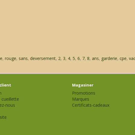
se
,
rouge
,
sans
,
deversement
,
2
,
3
,
4
,
5
,
6
,
7
,
8
,
ans
,
garderie
,
cpe
,
va
client
Magasiner
n
Promotions
 cueillette
Marques
ez-nous
Certificats-cadeaux
site