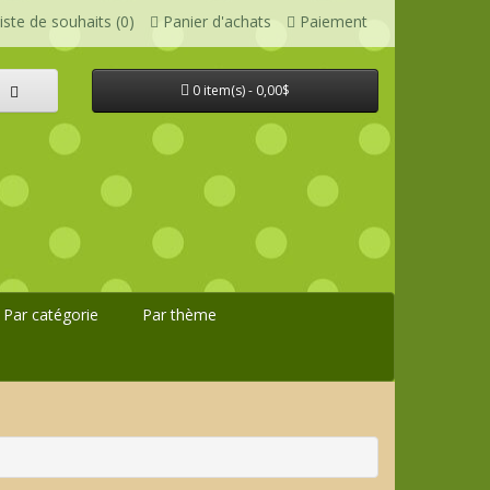
iste de souhaits (0)
Panier d'achats
Paiement
0 item(s) - 0,00$
Par catégorie
Par thème