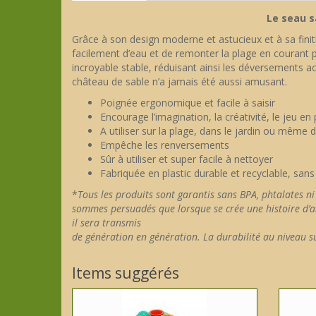
Le seau 
Grâce à son design moderne et astucieux et à sa finit
facilement d’eau et de remonter la plage en courant p
incroyable stable, réduisant ainsi les déversements a
château de sable n’a jamais été aussi amusant.
Poignée ergonomique et facile à saisir
Encourage l’imagination, la créativité, le jeu en p
A utiliser sur la plage, dans le jardin ou même d
Empêche les renversements
Sûr à utiliser et super facile à nettoyer
Fabriquée en plastic durable et recyclable, sans
*
Tous les produits sont garantis sans BPA, phtalates 
sommes persuadés que lorsque se crée une histoire d’a
il sera transmis
de génération en génération. La durabilité au niveau s
Items suggérés