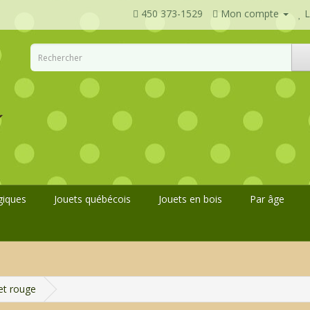
450 373-1529
Mon compte
L
giques
Jouets québécois
Jouets en bois
Par âge
et rouge