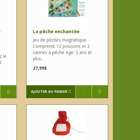
r
La pêche enchantée
Jeu de pêches magnétique.
Comprend: 12 poissons et 2
cannes à pêche Age: 2 ans et
z le
plus..
t
27,99$
AJOUTER AU PANIER