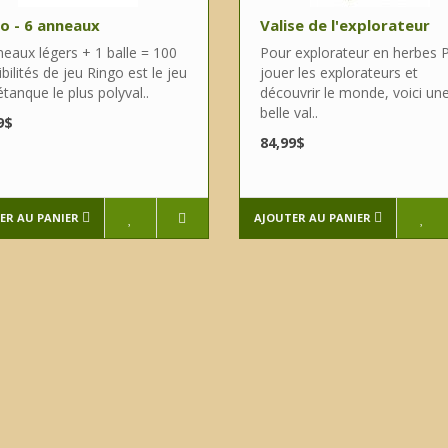
o - 6 anneaux
Valise de l'explorateur
neaux légers + 1 balle = 100
Pour explorateur en herbes 
bilités de jeu Ringo est le jeu
jouer les explorateurs et
tanque le plus polyval..
découvrir le monde, voici un
belle val..
9$
84,99$
ER AU PANIER
AJOUTER AU PANIER