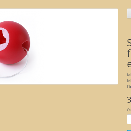
M
M
Di
3
Qu