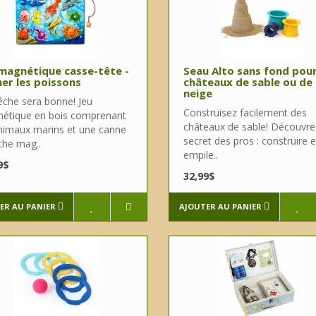
magnétique casse-tête -
Seau Alto sans fond pou
er les poissons
châteaux de sable ou de
neige
êche sera bonne! Jeu
Construisez facilement des
étique en bois comprenant
châteaux de sable! Découvre
nimaux marins et une canne
secret des pros : construire e
che mag..
empile..
9$
32,99$
ER AU PANIER
AJOUTER AU PANIER