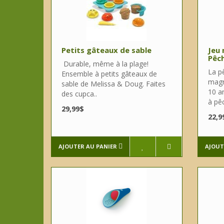
Petits gâteaux de sable
Jeu 
Pêch
Durable, même à la plage!
La p
Ensemble à petits gâteaux de
magn
sable de Melissa & Doug. Faites
10 a
des cupca..
à pê
29,99$
22,9
AJOUTER AU PANIER
AJOUT