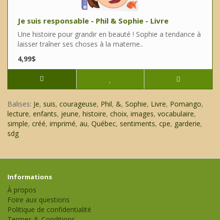
Je suis responsable - Phil & Sophie - Livre
Une histoire pour grandir en beauté ! Sophie a tendance à
laisser traîner ses choses à la materne..
4,99$
Balises:
Je
,
suis
,
courageuse
,
Phil
,
&
,
Sophie
,
Livre
,
Pomango
,
lecture
,
enfants
,
jeune
,
histoire
,
choix
,
images
,
vocabulaire
,
simple
,
créé
,
imprimé
,
au
,
Québec
,
sentiments
,
cpe
,
garderie
,
sdg
Informations
À propos
Foire aux questions
Politique de confidentialité
Termes & Conditions