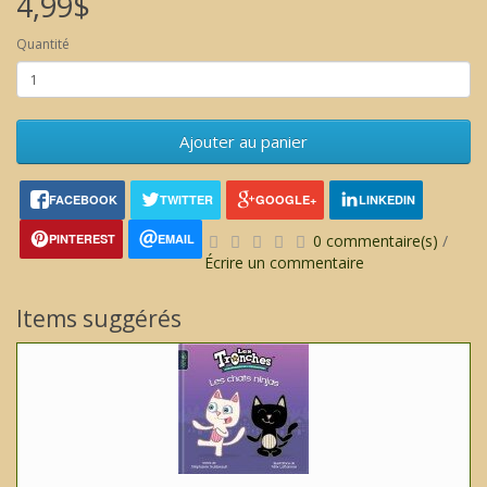
4,99$
Quantité
Ajouter au panier
FACEBOOK
TWITTER
GOOGLE+
LINKEDIN
PINTEREST
EMAIL
0 commentaire(s)
/
Écrire un commentaire
Items suggérés