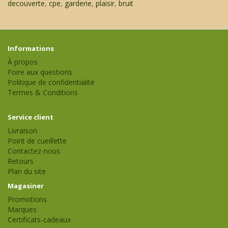
decouverte
,
cpe
,
garderie
,
plaisir
,
bruit
Informations
À propos
Foire aux questions
Politique de confidentialité
Termes & Conditions
Service client
Livraison
Point de cueillette
Contactez-nous
Retours
Plan du site
Magasiner
Promotions
Marques
Certificats-cadeaux