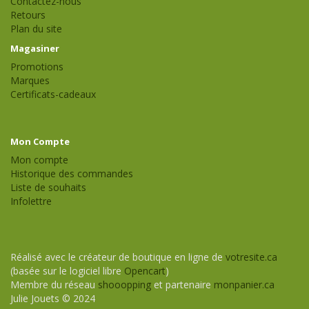
Contactez-nous
Retours
Plan du site
Magasiner
Promotions
Marques
Certificats-cadeaux
Mon Compte
Mon compte
Historique des commandes
Liste de souhaits
Infolettre
Réalisé avec le créateur de boutique en ligne de
votresite.ca
(basée sur le logiciel libre
Opencart
)
Membre du réseau
shooopping
et partenaire
monpanier.ca
Julie Jouets © 2024