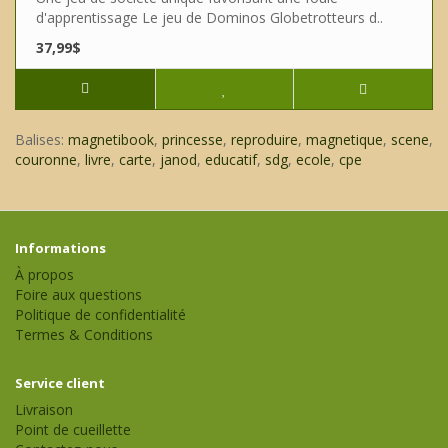
d'apprentissage Le jeu de Dominos Globetrotteurs d..
37,99$
Balises:
magnetibook
,
princesse
,
reproduire
,
magnetique
,
scene
,
couronne
,
livre
,
carte
,
janod
,
educatif
,
sdg
,
ecole
,
cpe
Informations
À propos
Foire aux questions
Politique de confidentialité
Termes & Conditions
Service client
Livraison
Point de cueillette