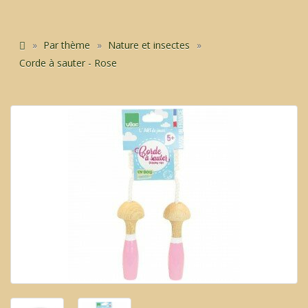
Par thème
Nature et insectes
Corde à sauter - Rose