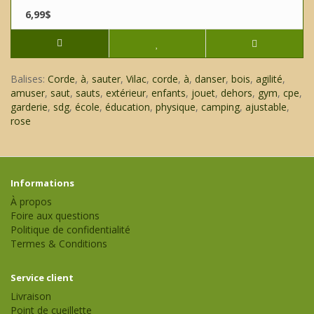
6,99$
Balises:
Corde
,
à
,
sauter
,
Vilac
,
corde
,
à
,
danser
,
bois
,
agilité
,
amuser
,
saut
,
sauts
,
extérieur
,
enfants
,
jouet
,
dehors
,
gym
,
cpe
,
garderie
,
sdg
,
école
,
éducation
,
physique
,
camping
,
ajustable
,
rose
Informations
À propos
Foire aux questions
Politique de confidentialité
Termes & Conditions
Service client
Livraison
Point de cueillette