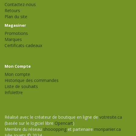
Contactez-nous
Retours
Plan du site
Magasiner
Promotions
Marques
Certificats-cadeaux
Mon Compte
Mon compte
Historique des commandes
Liste de souhaits
Infolettre
Réalisé avec le créateur de boutique en ligne de
votresite.ca
(basée sur le logiciel libre
Opencart
)
Membre du réseau
shooopping
et partenaire
monpanier.ca
Julie Jouets © 2024