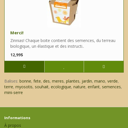
Merci!
Zinnias! Chaque boite contient des semences, du terreau
biologique, un élastique et des instructi..
12,99$
Balises:
bonne
,
fete
,
des
,
meres
,
plantes
,
jardin
,
mano
,
verde
,
terre
,
myosotis
,
souhait
,
ecologique
,
nature
,
enfant
,
semences
,
mini-serre
Informations
À propos