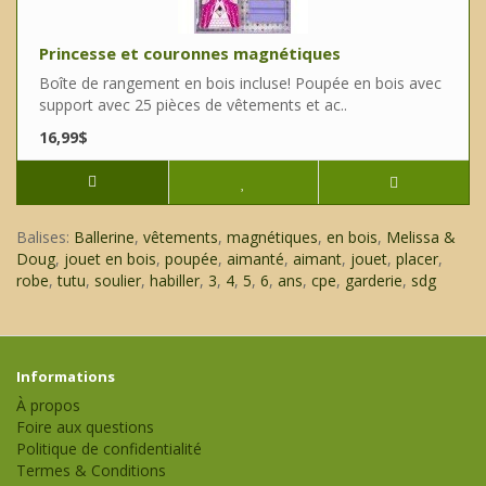
Princesse et couronnes magnétiques
Boîte de rangement en bois incluse! Poupée en bois avec
support avec 25 pièces de vêtements et ac..
16,99$
Balises:
Ballerine
,
vêtements
,
magnétiques
,
en bois
,
Melissa &
Doug
,
jouet en bois
,
poupée
,
aimanté
,
aimant
,
jouet
,
placer
,
robe
,
tutu
,
soulier
,
habiller
,
3
,
4
,
5
,
6
,
ans
,
cpe
,
garderie
,
sdg
Informations
À propos
Foire aux questions
Politique de confidentialité
Termes & Conditions