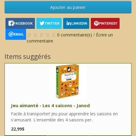
Ajouter au panier
FACEBOOK
TWITTER
LINKEDIN
PINTEREST
EMAIL
0 commentaire(s)
/
Écrire un
commentaire
Items suggérés
Jeu aimanté - Les 4 saisons - Janod
Facile à transporter! Jeu pour apprendre les saisons en
s'amusant. L'ensemble des 4 saisons per..
22,99$