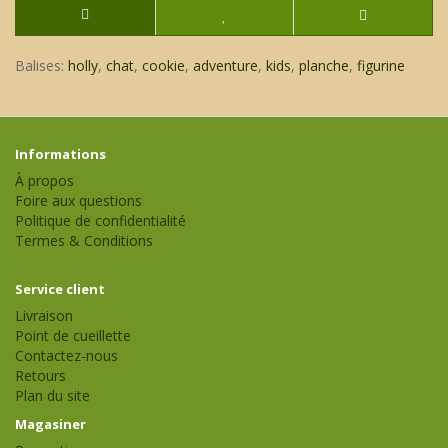
Balises:
holly
,
chat
,
cookie
,
adventure
,
kids
,
planche
,
figurine
Informations
À propos
Foire aux questions
Politique de confidentialité
Termes & Conditions
Service client
Livraison
Point de cueillette
Contactez-nous
Retours
Plan du site
Magasiner