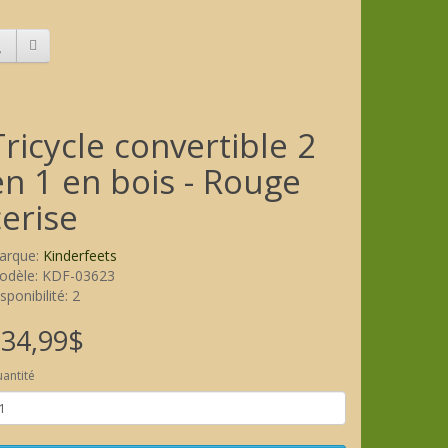
Tricycle convertible 2
en 1 en bois - Rouge
cerise
arque:
Kinderfeets
odèle: KDF-03623
sponibilité: 2
34,99$
antité