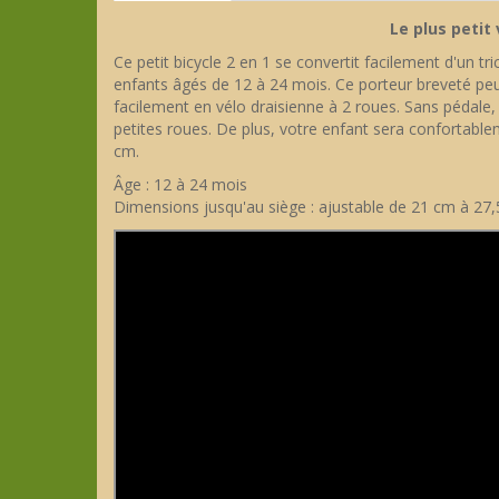
Le plus petit 
Ce petit bicycle 2 en 1 se convertit facilement d'un tri
enfants âgés de 12 à 24 mois. Ce porteur breveté peu
facilement en vélo draisienne à 2 roues. Sans pédale, i
petites roues. De plus, votre enfant sera confortabl
cm.
Âge : 12 à 24 mois
Dimensions jusqu'au siège : ajustable de 21 cm à 27