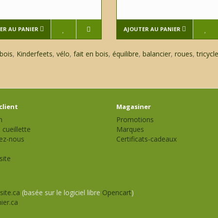
ER AU PANIER
AJOUTER AU PANIER
bois
,
Kinderfeets
,
vélo
,
fait en bois
,
équilibre
,
balancier
,
roues
,
tricycl
client
Magasiner
n
Promotions
 cueillette
Marques
ez-nous
Certificats-cadeaux
site
site.ca
(basée sur le logiciel libre
Opencart
)
ier.ca