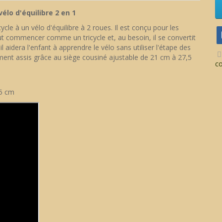
vélo d'équilibre 2 en 1
cycle à un vélo d'équilibre à 2 roues. Il est conçu pour les
t commencer comme un tricycle et, au besoin, il se convertit
l aidera l'enfant à apprendre le vélo sans utiliser l'étape des
ement assis grâce au siège cousiné ajustable de 21 cm à 27,5
c
,5 cm