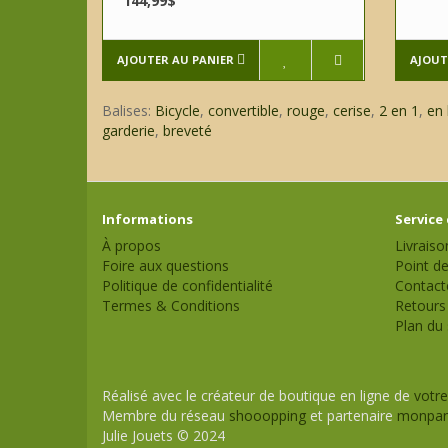
144,99$
AJOUTER AU PANIER
AJOUT
Balises:
Bicycle
,
convertible
,
rouge
,
cerise
,
2 en 1
,
en 
garderie
,
breveté
Informations
Service 
À propos
Livraiso
Foire aux questions
Point de
Politique de confidentialité
Contact
Termes & Conditions
Retours
Plan du 
Réalisé avec le créateur de boutique en ligne de
votre
Membre du réseau
shooopping
et partenaire
monpan
Julie Jouets © 2024