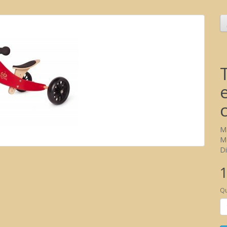
M
M
Di
1
Qu