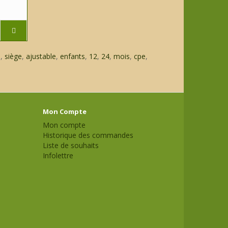
e
,
siège
,
ajustable
,
enfants
,
12
,
24
,
mois
,
cpe
,
Mon Compte
Mon compte
Historique des commandes
Liste de souhaits
Infolettre