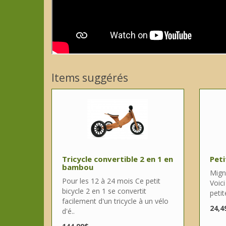
Items suggérés
Tricycle convertible 2 en 1 en
Peti
bambou
Migno
Pour les 12 à 24 mois Ce petit
Voic
bicycle 2 en 1 se convertit
petit
facilement d'un tricycle à un vélo
24,4
d'é..