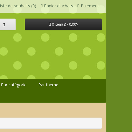
iste de souhaits (0)
Panier d'achats
Paiement
0 item(s) - 0,00$
Par catégorie
Par thème