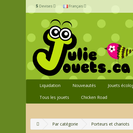
$
Devises
Français
Liquidation
Nouveautés
Jouets écolo
Tous les jouets
Chicken Road
Par catégorie
Porteurs et chariots