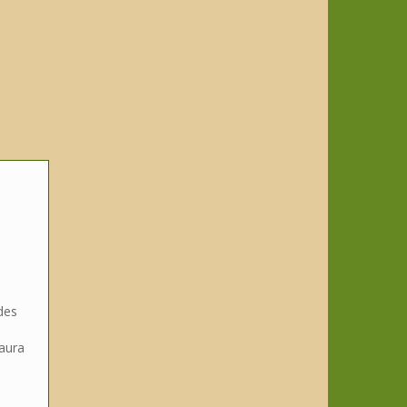
des
'aura