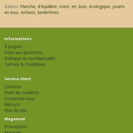
Balises:
Planche
,
d'équilibre
,
noire
,
en
,
bois
,
écologique
,
jouets
en bois
,
enfants
,
kinderfeets
Informations
À propos
Foire aux questions
Politique de confidentialité
Termes & Conditions
Service client
Livraison
Point de cueillette
Contactez-nous
Retours
Plan du site
Magasiner
Promotions
Marques