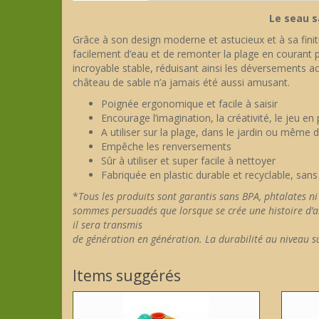
Le seau 
Grâce à son design moderne et astucieux et à sa finit
facilement d’eau et de remonter la plage en courant p
incroyable stable, réduisant ainsi les déversements a
château de sable n’a jamais été aussi amusant.
Poignée ergonomique et facile à saisir
Encourage l’imagination, la créativité, le jeu en p
A utiliser sur la plage, dans le jardin ou même d
Empêche les renversements
Sûr à utiliser et super facile à nettoyer
Fabriquée en plastic durable et recyclable, sans
*
Tous les produits sont garantis sans BPA, phtalates 
sommes persuadés que lorsque se crée une histoire d’a
il sera transmis
de génération en génération. La durabilité au niveau s
Items suggérés