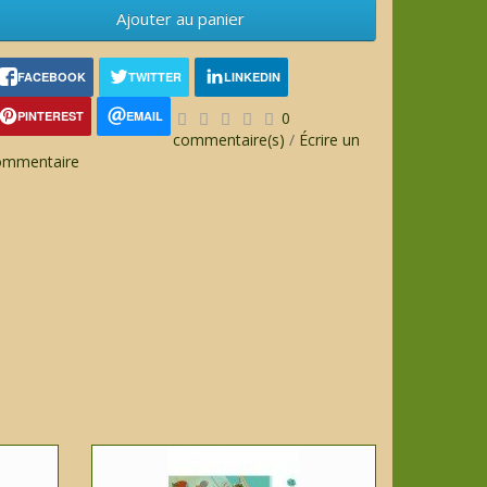
Ajouter au panier
FACEBOOK
TWITTER
LINKEDIN
PINTEREST
EMAIL
0
commentaire(s)
/
Écrire un
ommentaire