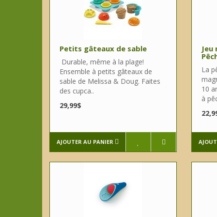
Petits gâteaux de sable
Jeu 
Pêch
Durable, même à la plage!
La p
Ensemble à petits gâteaux de
magn
sable de Melissa & Doug. Faites
10 a
des cupca..
à pê
29,99$
22,9
AJOUTER AU PANIER
AJOUT