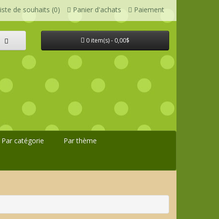
iste de souhaits (0)
Panier d'achats
Paiement
0 item(s) - 0,00$
Par catégorie
Par thème