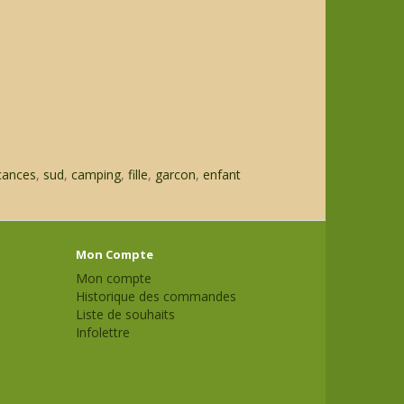
cances
,
sud
,
camping
,
fille
,
garcon
,
enfant
Mon Compte
Mon compte
Historique des commandes
Liste de souhaits
Infolettre