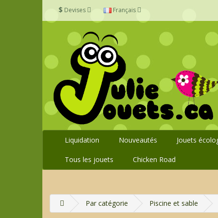
$
Devises
Français
Liquidation
Nouveautés
Jouets écolo
Tous les jouets
Chicken Road
Par catégorie
Piscine et sable