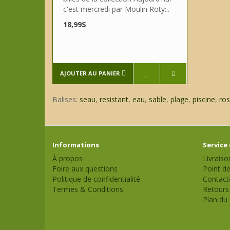
c'est mercredi par Moulin Roty:..
18,99$
AJOUTER AU PANIER
Balises:
seau
,
resistant
,
eau
,
sable
,
plage
,
piscine
,
ro
Informations
Service 
À propos
Livraiso
Foire aux questions
Point de
Politique de confidentialité
Contact
Termes & Conditions
Retours
Plan du 