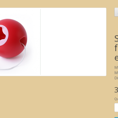
M
M
Di
3
Qu