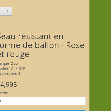
Seau résistant en
forme de ballon - Rose
et rouge
arque:
Quut
odèle: Q171379
sponibilité: 4
4,99$
antité