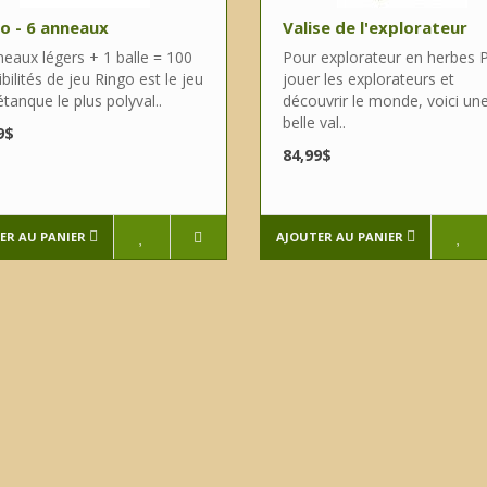
o - 6 anneaux
Valise de l'explorateur
neaux légers + 1 balle = 100
Pour explorateur en herbes 
bilités de jeu Ringo est le jeu
jouer les explorateurs et
tanque le plus polyval..
découvrir le monde, voici un
belle val..
9$
84,99$
ER AU PANIER
AJOUTER AU PANIER