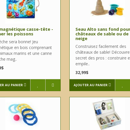
magnétique casse-tête -
Seau Alto sans fond pou
er les poissons
châteaux de sable ou de
neige
êche sera bonne! Jeu
Construisez facilement des
étique en bois comprenant
châteaux de sable! Découvre
nimaux marins et une canne
secret des pros : construire e
che mag..
empile..
9$
32,99$
ER AU PANIER
AJOUTER AU PANIER