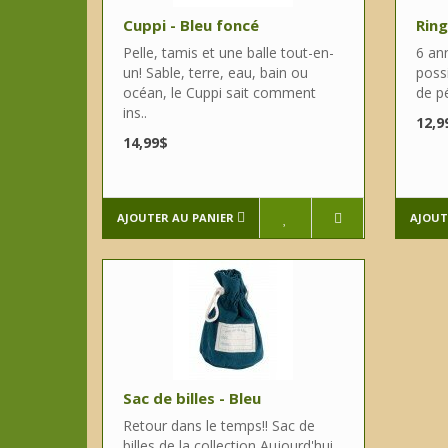
Cuppi - Bleu foncé
Ring
Pelle, tamis et une balle tout-en-
6 an
un! Sable, terre, eau, bain ou
possi
océan, le Cuppi sait comment
de pé
ins..
12,9
14,99$
AJOUTER AU PANIER
AJOUT
Sac de billes - Bleu
Retour dans le temps!! Sac de
billes de la collection Aujourd'hui