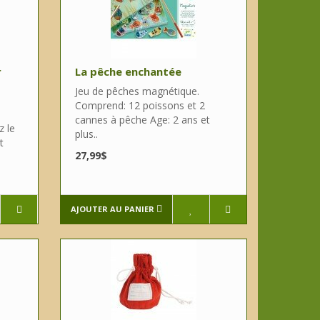
r
La pêche enchantée
Jeu de pêches magnétique.
Comprend: 12 poissons et 2
cannes à pêche Age: 2 ans et
z le
plus..
t
27,99$
AJOUTER AU PANIER