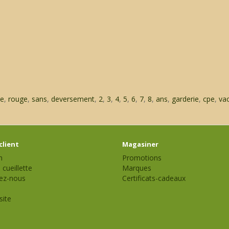
se
,
rouge
,
sans
,
deversement
,
2
,
3
,
4
,
5
,
6
,
7
,
8
,
ans
,
garderie
,
cpe
,
va
client
Magasiner
n
Promotions
 cueillette
Marques
ez-nous
Certificats-cadeaux
site