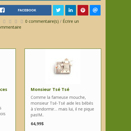
FACEBOOK
0 commentaire(s)
/
Écrire un
ommentaire
èces
Monsieur Tsé Tsé
Comme la fameuse mouche,
monsieur Tsé-Tsé aide les bébés
s
à s’endormir… mais lui, il ne pique
ois
pas!M..
64,99$