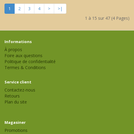
1
2
3
4
>
>|
1 à 15 sur 47 (4 Pages)
Informations
À propos
Foire aux questions
Politique de confidentialité
Termes & Conditions
Service client
Contactez-nous
Retours
Plan du site
Magasiner
Promotions