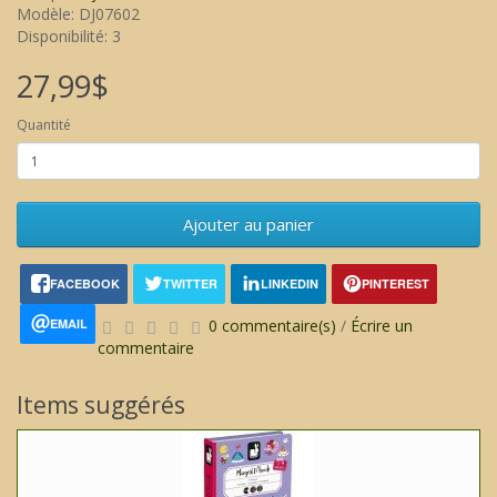
Modèle: DJ07602
Disponibilité: 3
27,99$
Quantité
Ajouter au panier
FACEBOOK
TWITTER
LINKEDIN
PINTEREST
EMAIL
0 commentaire(s)
/
Écrire un
commentaire
Items suggérés