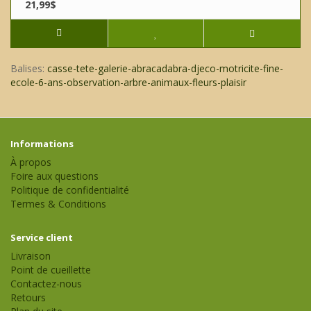
21,99$
Balises:
casse-tete-galerie-abracadabra-djeco-motricite-fine-
ecole-6-ans-observation-arbre-animaux-fleurs-plaisir
Informations
À propos
Foire aux questions
Politique de confidentialité
Termes & Conditions
Service client
Livraison
Point de cueillette
Contactez-nous
Retours