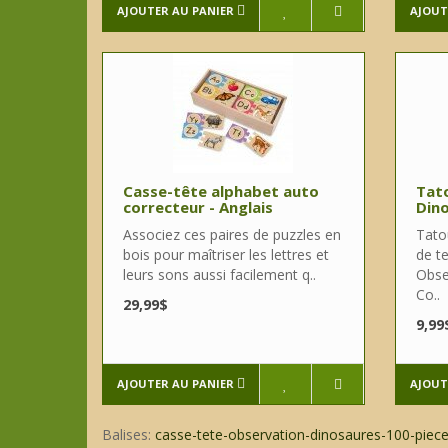
AJOUTER AU PANIER
AJOUT
Casse-tête alphabet auto
Tat
correcteur - Anglais
Din
Associez ces paires de puzzles en
Tato
bois pour maîtriser les lettres et
de t
leurs sons aussi facilement q..
Obser
Co..
29,99$
9,99
AJOUTER AU PANIER
AJOUT
Balises:
casse-tete-observation-dinosaures-100-pieces