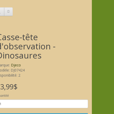
Casse-tête
d'observation -
Dinosaures
arque:
Djeco
odèle: DJ07424
sponibilité: 2
3,99$
antité