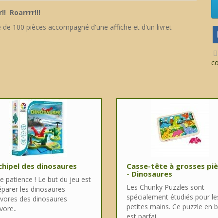
r!! Roarrrr!!!
 de 100 pièces accompagné d'une affiche et d'un livret
c
chipel des dinosaures
Casse-tête à grosses pi
- Dinosaures
e patience ! Le but du jeu est
Les Chunky Puzzles sont
éparer les dinosaures
spécialement étudiés pour le
ivores des dinosaures
petites mains. Ce puzzle en b
vore..
est parfai..