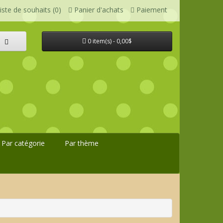
iste de souhaits (0)
Panier d'achats
Paiement
0 item(s) - 0,00$
Par catégorie
Par thème