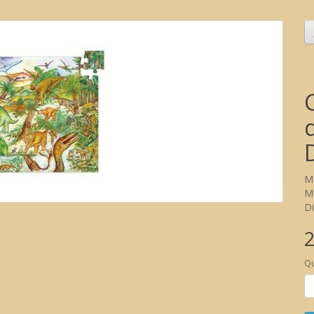
M
M
Di
2
Qu