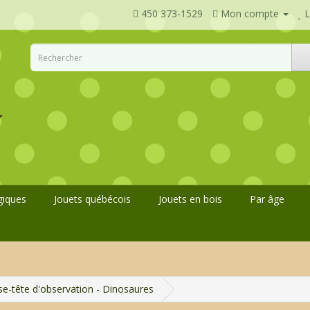
450 373-1529
Mon compte
L
giques
Jouets québécois
Jouets en bois
Par âge
e-tête d'observation - Dinosaures