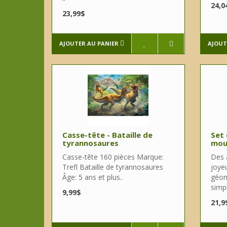
24,0
23,99$
AJOUTER AU PANIER
AJOUT
Casse-tête - Bataille de
Set 
tyrannosaures
mous
Casse-tête 160 pièces Marque:
Des a
Trefl Bataille de tyrannosaures
joyeu
Âge: 5 ans et plus..
géom
simpl
9,99$
21,9