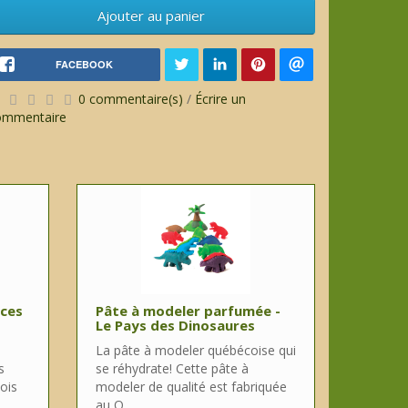
Ajouter au panier
FACEBOOK
0 commentaire(s)
/
Écrire un
ommentaire
èces
Pâte à modeler parfumée -
Le Pays des Dinosaures
La pâte à modeler québécoise qui
s
se réhydrate! Cette pâte à
ois
modeler de qualité est fabriquée
au Q..