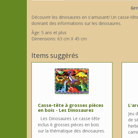
Grr
Découvrir les dinosaures en s'amusant! Un casse-tête
donnant des informations sur les dinosaures.
Âge: 5 ans et plus
Dimensions: 63 cm X 45 cm
Items suggérés
Casse-tête à grosses pièces
L'ar
en bois - Les Dinosaures
Jeu d
Les Dinosaures Le casse-tête
de s
inclus 6 grosses pièces en bois
herb
sur la thématique des dinosaures.
carni
..