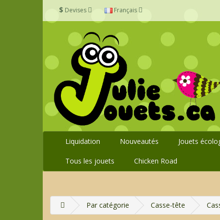
$
Devises
Français
Liquidation
Nouveautés
Jouets écolo
Tous les jouets
Chicken Road
Par catégorie
Casse-tête
Cass