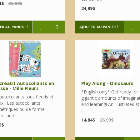
4$
36,99$
24,99$
ER AU PANIER
AJOUTER AU PANIER
créatif Autocollants en
Play Along - Dinosaurs
se - Mille Fleurs
*English only* Get ready for
utocollants tous fleuris et
gigantic amounts of imagina
x ! Les autocollants
and learning! An illustrated st
étriques ou de forme
..
e : une ..
14,84$
26,99$
9$