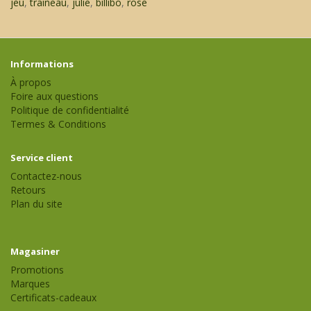
jeu
,
traineau
,
julie
,
billibo
,
rose
Informations
À propos
Foire aux questions
Politique de confidentialité
Termes & Conditions
Service client
Contactez-nous
Retours
Plan du site
Magasiner
Promotions
Marques
Certificats-cadeaux