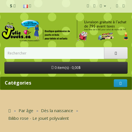
$
0 item(s) - 0,00$
Catégories
Par âge
Dès la naissance
Bilibo rose - Le jouet polyvalent