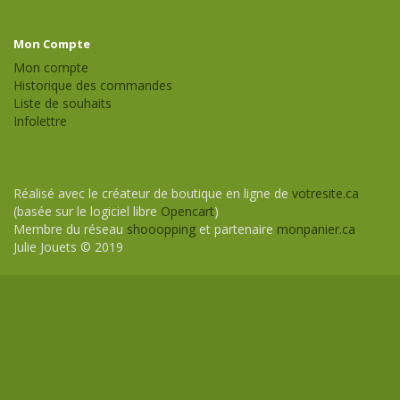
Mon Compte
Mon compte
Historique des commandes
Liste de souhaits
Infolettre
Réalisé avec le créateur de boutique en ligne de
votresite.ca
(basée sur le logiciel libre
Opencart
)
Membre du réseau
shooopping
et partenaire
monpanier.ca
Julie Jouets © 2019