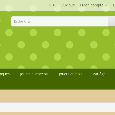
450 373-1529
Mon compte
L
giques
Jouets québécois
Jouets en bois
Par âge