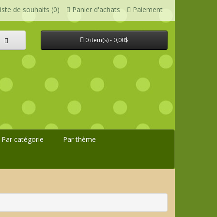
iste de souhaits (0)
Panier d'achats
Paiement
0 item(s) - 0,00$
Par catégorie
Par thème