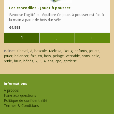
Les crocodiles - Jouet à pousser
Favorise l'agilité et l'équilibre Ce jouet à pousser est fait à
la main à partir de bois dur séle..
64,99$
Balises:
Cheval
,
à
,
bascule
,
Melissa
,
Doug
,
enfants
,
jouets
,
jouer
,
balancer
,
fait
,
en
,
bois
,
pelage
,
véritable
,
sons
,
selle
,
bride
,
brun
,
bébés
,
2
,
3
,
4
,
ans
,
cpe
,
garderie
Informations
À propos
Foire aux questions
Politique de confidentialité
Termes & Conditions