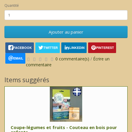
Quantité
Ajouter au panier
FACEBOOK
TWITTER
LINKEDIN
PINTEREST
EMAIL
0 commentaire(s)
/
Écrire un
commentaire
Items suggérés
Coupe-légumes et fruits - Couteau en bois pour